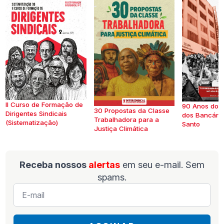
II Curso de Formação de
90 Anos do S
30 Propostas da Classe
Dirigentes Sindicais
dos Bancários
Trabalhadora para a
(Sistematização)
Santo
Justiça Climática
Receba nossos
alertas
em seu e-mail. Sem
spams.
E-
mail
*