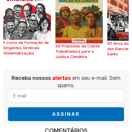
II Curso de Formação de
90 Anos do S
30 Propostas da Classe
Dirigentes Sindicais
dos Bancários
Trabalhadora para a
(Sistematização)
Santo
Justiça Climática
Receba nossos
alertas
em seu e-mail. Sem
spams.
E-
mail
*
ASSINAR
COMENTÁRIOS