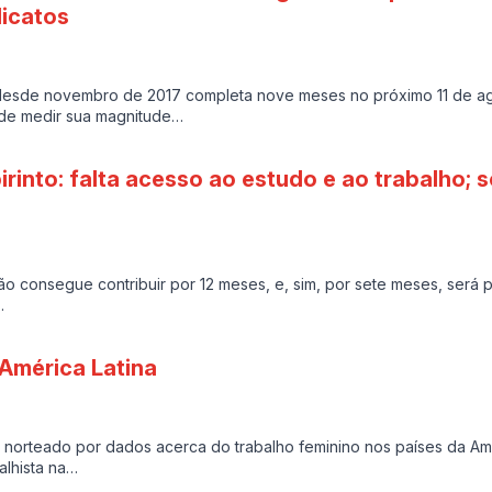
icatos
a desde novembro de 2017 completa nove meses no próximo 11 de ag
 de medir sua magnitude…
rinto: falta acesso ao estudo e ao trabalho; s
ão consegue contribuir por 12 meses, e, sim, por sete meses, será
…
 América Latina
 é norteado por dados acerca do trabalho feminino nos países da Amé
alhista na…