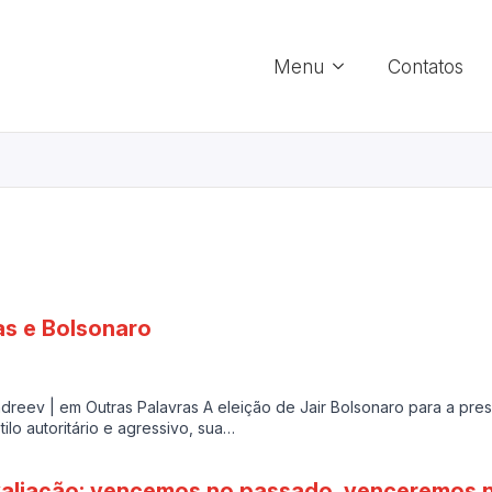
Menu
Contatos
as e Bolsonaro
dreev | em Outras Palavras A eleição de Jair Bolsonaro para a pres
ilo autoritário e agressivo, sua…
aliação: vencemos no passado, venceremos n