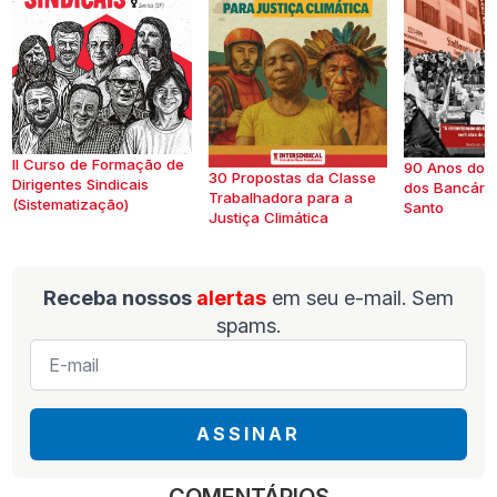
II Curso de Formação de
90 Anos do S
30 Propostas da Classe
Dirigentes Sindicais
dos Bancários
Trabalhadora para a
(Sistematização)
Santo
Justiça Climática
Receba nossos
alertas
em seu e-mail. Sem
spams.
E-
mail
*
ASSINAR
COMENTÁRIOS