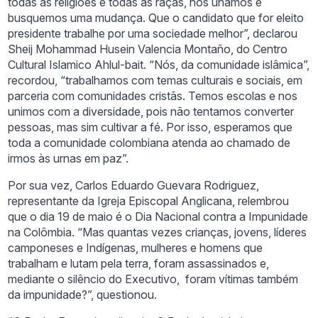
todas as religiões e todas as raças, nos unamos e
busquemos uma mudança. Que o candidato que for eleito
presidente trabalhe por uma sociedade melhor”, declarou
Sheij Mohammad Husein Valencia Montaño, do Centro
Cultural Islamico Ahlul-bait. “Nós, da comunidade islâmica”,
recordou, “trabalhamos com temas culturais e sociais, em
parceria com comunidades cristãs. Temos escolas e nos
unimos com a diversidade, pois não tentamos converter
pessoas, mas sim cultivar a fé. Por isso, esperamos que
toda a comunidade colombiana atenda ao chamado de
irmos às urnas em paz”.
Por sua vez, Carlos Eduardo Guevara Rodriguez,
representante da Igreja Episcopal Anglicana, relembrou
que o dia 19 de maio é o Dia Nacional contra a Impunidade
na Colômbia. “Mas quantas vezes crianças, jovens, líderes
camponeses e Indígenas, mulheres e homens que
trabalham e lutam pela terra, foram assassinados e,
mediante o silêncio do Executivo, foram vítimas também
da impunidade?”, questionou.