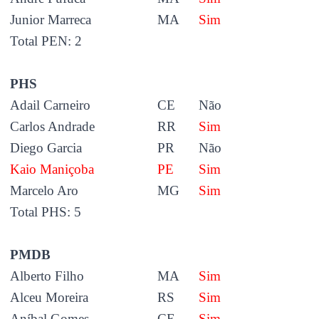
Junior Marreca
MA
Sim
Total PEN: 2
PHS
Adail Carneiro
CE
Não
Carlos Andrade
RR
Sim
Diego Garcia
PR
Não
Kaio Maniçoba
PE
Sim
Marcelo Aro
MG
Sim
Total PHS: 5
PMDB
Alberto Filho
MA
Sim
Alceu Moreira
RS
Sim
Aníbal Gomes
CE
Sim