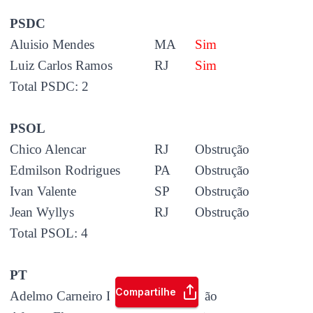
PSDC
Aluisio Mendes
MA
Sim
Luiz Carlos Ramos
RJ
Sim
Total PSDC: 2
PSOL
Chico Alencar
RJ
Obstrução
Edmilson Rodrigues
PA
Obstrução
Ivan Valente
SP
Obstrução
Jean Wyllys
RJ
Obstrução
Total PSOL: 4
PT
Compartilhe
Adelmo Carneiro Leão
MG
Não