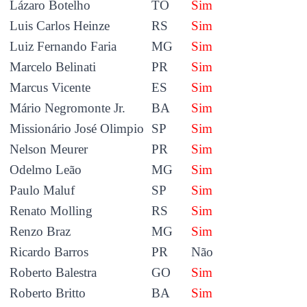
Lázaro Botelho
TO
Sim
Luis Carlos Heinze
RS
Sim
Luiz Fernando Faria
MG
Sim
Marcelo Belinati
PR
Sim
Marcus Vicente
ES
Sim
Mário Negromonte Jr.
BA
Sim
Missionário José Olimpio
SP
Sim
Nelson Meurer
PR
Sim
Odelmo Leão
MG
Sim
Paulo Maluf
SP
Sim
Renato Molling
RS
Sim
Renzo Braz
MG
Sim
Ricardo Barros
PR
Não
Roberto Balestra
GO
Sim
Roberto Britto
BA
Sim