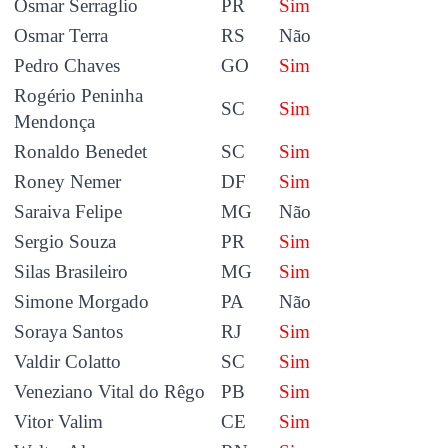
Osmar Serraglio
PR
Sim
Osmar Terra
RS
Não
Pedro Chaves
GO
Sim
Rogério Peninha
SC
Sim
Mendonça
Ronaldo Benedet
SC
Sim
Roney Nemer
DF
Sim
Saraiva Felipe
MG
Não
Sergio Souza
PR
Sim
Silas Brasileiro
MG
Sim
Simone Morgado
PA
Não
Soraya Santos
RJ
Sim
Valdir Colatto
SC
Sim
Veneziano Vital do Rêgo
PB
Sim
Vitor Valim
CE
Sim