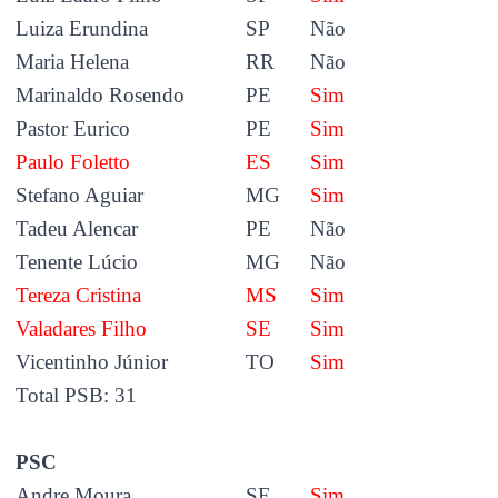
Luiza Erundina
SP
Não
Maria Helena
RR
Não
Marinaldo Rosendo
PE
Sim
Pastor Eurico
PE
Sim
Paulo Foletto
ES
Sim
Stefano Aguiar
MG
Sim
Tadeu Alencar
PE
Não
Tenente Lúcio
MG
Não
Tereza Cristina
MS
Sim
Valadares Filho
SE
Sim
Vicentinho Júnior
TO
Sim
Total PSB: 31
PSC
Andre Moura
SE
Sim