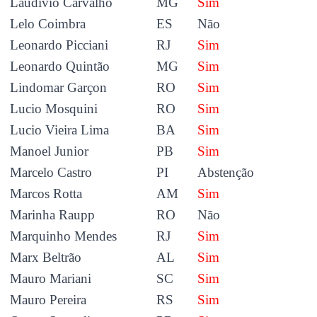
Laudivio Carvalho
MG
Sim
Lelo Coimbra
ES
Não
Leonardo Picciani
RJ
Sim
Leonardo Quintão
MG
Sim
Lindomar Garçon
RO
Sim
Lucio Mosquini
RO
Sim
Lucio Vieira Lima
BA
Sim
Manoel Junior
PB
Sim
Marcelo Castro
PI
Abstenção
Marcos Rotta
AM
Sim
Marinha Raupp
RO
Não
Marquinho Mendes
RJ
Sim
Marx Beltrão
AL
Sim
Mauro Mariani
SC
Sim
Mauro Pereira
RS
Sim