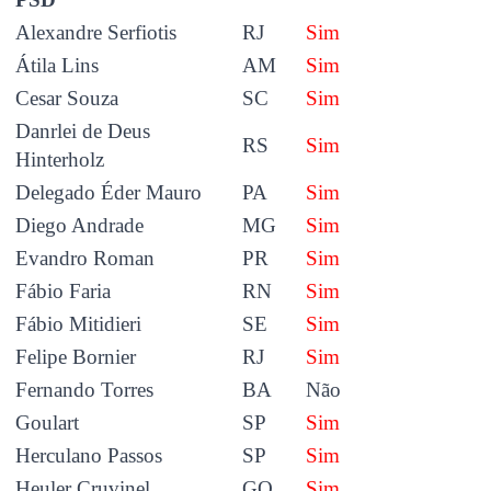
Alexandre Serfiotis
RJ
Sim
Átila Lins
AM
Sim
Cesar Souza
SC
Sim
Danrlei de Deus
RS
Sim
Hinterholz
Delegado Éder Mauro
PA
Sim
Diego Andrade
MG
Sim
Evandro Roman
PR
Sim
Fábio Faria
RN
Sim
Fábio Mitidieri
SE
Sim
Felipe Bornier
RJ
Sim
Fernando Torres
BA
Não
Goulart
SP
Sim
Herculano Passos
SP
Sim
Heuler Cruvinel
GO
Sim