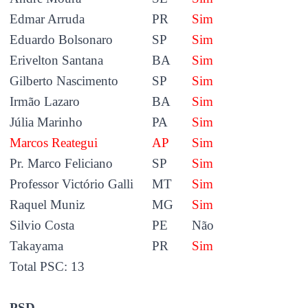
Edmar Arruda
PR
Sim
Eduardo Bolsonaro
SP
Sim
Erivelton Santana
BA
Sim
Gilberto Nascimento
SP
Sim
Irmão Lazaro
BA
Sim
Júlia Marinho
PA
Sim
Marcos Reategui
AP
Sim
Pr. Marco Feliciano
SP
Sim
Professor Victório Galli
MT
Sim
Raquel Muniz
MG
Sim
Silvio Costa
PE
Não
Takayama
PR
Sim
Total PSC: 13
PSD