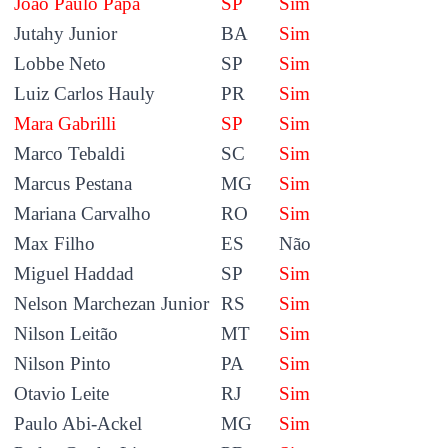
João Paulo Papa
SP
Sim
Jutahy Junior
BA
Sim
Lobbe Neto
SP
Sim
Luiz Carlos Hauly
PR
Sim
Mara Gabrilli
SP
Sim
Marco Tebaldi
SC
Sim
Marcus Pestana
MG
Sim
Mariana Carvalho
RO
Sim
Max Filho
ES
Não
Miguel Haddad
SP
Sim
Nelson Marchezan Junior
RS
Sim
Nilson Leitão
MT
Sim
Nilson Pinto
PA
Sim
Otavio Leite
RJ
Sim
Paulo Abi-Ackel
MG
Sim