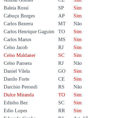
Baleia Rossi
SP
Sim
Cabuçu Borges
AP
Sim
Carlos Bezerra
MT
Não
Carlos Henrique Gaguim
TO
Sim
Carlos Marun
MS
Sim
Celso Jacob
RJ
Sim
Celso Maldaner
SC
Sim
Celso Pansera
RJ
Não
Daniel Vilela
GO
Sim
Danilo Forte
CE
Sim
Darcísio Perondi
RS
Não
Dulce Miranda
TO
Sim
Edinho Bez
SC
Sim
Edio Lopes
RR
Sim