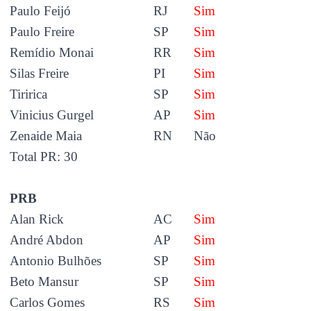
Paulo Feijó
RJ
Sim
Paulo Freire
SP
Sim
Remídio Monai
RR
Sim
Silas Freire
PI
Sim
Tiririca
SP
Sim
Vinicius Gurgel
AP
Sim
Zenaide Maia
RN
Não
Total PR: 30
PRB
Alan Rick
AC
Sim
André Abdon
AP
Sim
Antonio Bulhões
SP
Sim
Beto Mansur
SP
Sim
Carlos Gomes
RS
Sim