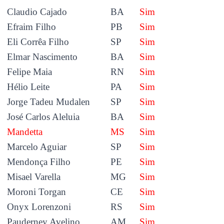
Claudio Cajado
BA
Sim
Efraim Filho
PB
Sim
Eli Corrêa Filho
SP
Sim
Elmar Nascimento
BA
Sim
Felipe Maia
RN
Sim
Hélio Leite
PA
Sim
Jorge Tadeu Mudalen
SP
Sim
José Carlos Aleluia
BA
Sim
Mandetta
MS
Sim
Marcelo Aguiar
SP
Sim
Mendonça Filho
PE
Sim
Misael Varella
MG
Sim
Moroni Torgan
CE
Sim
Onyx Lorenzoni
RS
Sim
Pauderney Avelino
AM
Sim