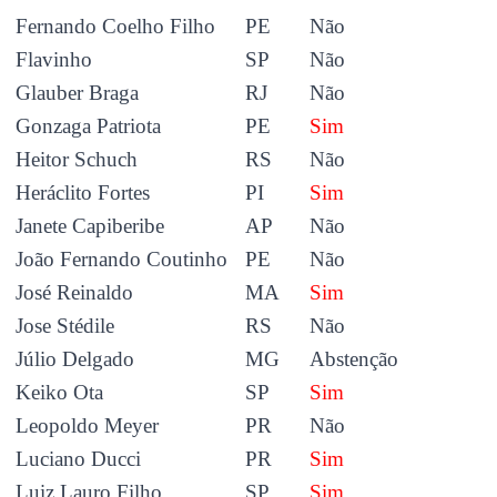
Fernando Coelho Filho
PE
Não
Flavinho
SP
Não
Glauber Braga
RJ
Não
Gonzaga Patriota
PE
Sim
Heitor Schuch
RS
Não
Heráclito Fortes
PI
Sim
Janete Capiberibe
AP
Não
João Fernando Coutinho
PE
Não
José Reinaldo
MA
Sim
Jose Stédile
RS
Não
Júlio Delgado
MG
Abstenção
Keiko Ota
SP
Sim
Leopoldo Meyer
PR
Não
Luciano Ducci
PR
Sim
Luiz Lauro Filho
SP
Sim