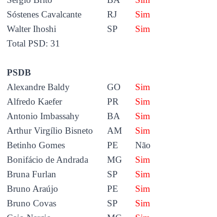
Sóstenes Cavalcante
RJ
Sim
Walter Ihoshi
SP
Sim
Total PSD: 31
PSDB
Alexandre Baldy
GO
Sim
Alfredo Kaefer
PR
Sim
Antonio Imbassahy
BA
Sim
Arthur Virgílio Bisneto
AM
Sim
Betinho Gomes
PE
Não
Bonifácio de Andrada
MG
Sim
Bruna Furlan
SP
Sim
Bruno Araújo
PE
Sim
Bruno Covas
SP
Sim