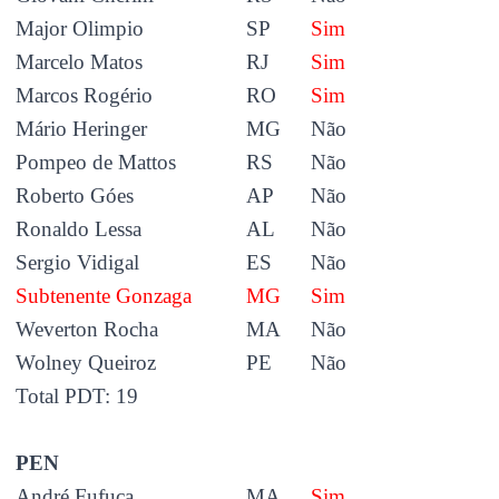
Major Olimpio
SP
Sim
Marcelo Matos
RJ
Sim
Marcos Rogério
RO
Sim
Mário Heringer
MG
Não
Pompeo de Mattos
RS
Não
Roberto Góes
AP
Não
Ronaldo Lessa
AL
Não
Sergio Vidigal
ES
Não
Subtenente Gonzaga
MG
Sim
Weverton Rocha
MA
Não
Wolney Queiroz
PE
Não
Total PDT: 19
PEN
André Fufuca
MA
Sim