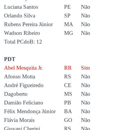
Luciana Santos
PE
Não
Orlando Silva
SP
Não
Rubens Pereira Júnior
MA
Não
Wadson Ribeiro
MG
Não
Total PCdoB: 12
PDT
Abel Mesquita Jr.
RR
Sim
Afonso Motta
RS
Não
André Figueiredo
CE
Não
Dagoberto
MS
Não
Damião Feliciano
PB
Não
Félix Mendonça Júnior
BA
Não
Flávia Morais
GO
Não
Giovani Cherini
RS
Não