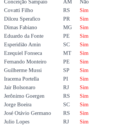
Conceição Sampaio
AM
Não
Covatti Filho
RS
Sim
Dilceu Sperafico
PR
Sim
Dimas Fabiano
MG
Sim
Eduardo da Fonte
PE
Sim
Esperidião Amin
SC
Sim
Ezequiel Fonseca
MT
Sim
Fernando Monteiro
PE
Sim
Guilherme Mussi
SP
Sim
Iracema Portella
PI
Sim
Jair Bolsonaro
RJ
Sim
Jerônimo Goergen
RS
Sim
Jorge Boeira
SC
Sim
José Otávio Germano
RS
Sim
Julio Lopes
RJ
Sim