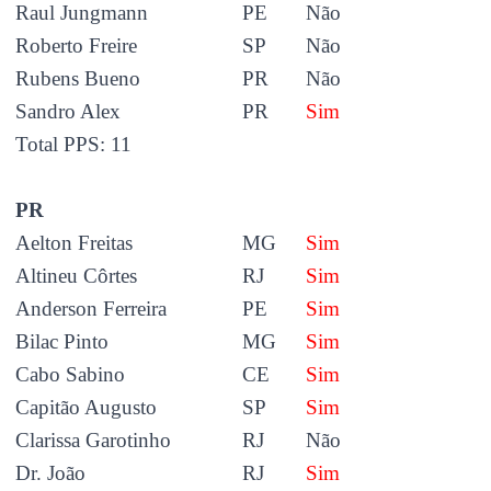
Raul Jungmann
PE
Não
Roberto Freire
SP
Não
Rubens Bueno
PR
Não
Sandro Alex
PR
Sim
Total PPS: 11
PR
Aelton Freitas
MG
Sim
Altineu Côrtes
RJ
Sim
Anderson Ferreira
PE
Sim
Bilac Pinto
MG
Sim
Cabo Sabino
CE
Sim
Capitão Augusto
SP
Sim
Clarissa Garotinho
RJ
Não
Dr. João
RJ
Sim