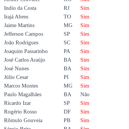
Indio da Costa
RJ
Sim
Irajá Abreu
TO
Sim
Jaime Martins
MG
Sim
Jefferson Campos
SP
Sim
João Rodrigues
SC
Sim
Joaquim Passarinho
PA
Sim
José Carlos Araújo
BA
Sim
José Nunes
BA
Sim
Júlio Cesar
PI
Sim
Marcos Montes
MG
Sim
Paulo Magalhães
BA
Não
Ricardo Izar
SP
Sim
Rogério Rosso
DF
Sim
Rômulo Gouveia
PB
Sim
Sérgio Brito
BA
Sim