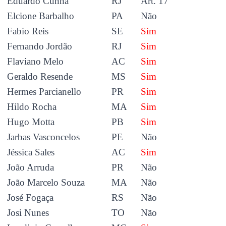
Eduardo Cunha
RJ
Art. 17
Elcione Barbalho
PA
Não
Fabio Reis
SE
Sim
Fernando Jordão
RJ
Sim
Flaviano Melo
AC
Sim
Geraldo Resende
MS
Sim
Hermes Parcianello
PR
Sim
Hildo Rocha
MA
Sim
Hugo Motta
PB
Sim
Jarbas Vasconcelos
PE
Não
Jéssica Sales
AC
Sim
João Arruda
PR
Não
João Marcelo Souza
MA
Não
José Fogaça
RS
Não
Josi Nunes
TO
Não