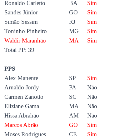
Ronaldo Carletto
BA
Sim
Sandes Júnior
GO
Sim
Simão Sessim
RJ
Sim
Toninho Pinheiro
MG
Sim
Waldir Maranhão
MA
Sim
Total PP: 39
PPS
Alex Manente
SP
Sim
Arnaldo Jordy
PA
Não
Carmen Zanotto
SC
Não
Eliziane Gama
MA
Não
Hissa Abrahão
AM
Não
Marcos Abrão
GO
Sim
Moses Rodrigues
CE
Sim