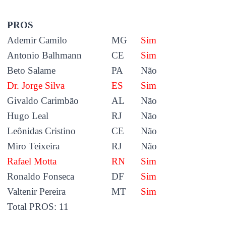
PROS
Ademir Camilo
MG
Sim
Antonio Balhmann
CE
Sim
Beto Salame
PA
Não
Dr. Jorge Silva
ES
Sim
Givaldo Carimbão
AL
Não
Hugo Leal
RJ
Não
Leônidas Cristino
CE
Não
Miro Teixeira
RJ
Não
Rafael Motta
RN
Sim
Ronaldo Fonseca
DF
Sim
Valtenir Pereira
MT
Sim
Total PROS: 11