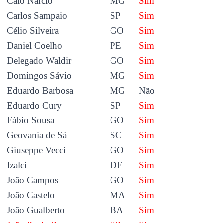
Caio Narcio
MG
Sim
Carlos Sampaio
SP
Sim
Célio Silveira
GO
Sim
Daniel Coelho
PE
Sim
Delegado Waldir
GO
Sim
Domingos Sávio
MG
Sim
Eduardo Barbosa
MG
Não
Eduardo Cury
SP
Sim
Fábio Sousa
GO
Sim
Geovania de Sá
SC
Sim
Giuseppe Vecci
GO
Sim
Izalci
DF
Sim
João Campos
GO
Sim
João Castelo
MA
Sim
João Gualberto
BA
Sim