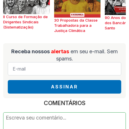
II Curso de Formação de
90 Anos do S
30 Propostas da Classe
Dirigentes Sindicais
dos Bancários
Trabalhadora para a
(Sistematização)
Santo
Justiça Climática
Receba nossos
alertas
em seu e-mail. Sem
spams.
E-
mail
*
ASSINAR
COMENTÁRIOS