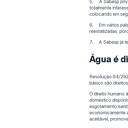
5. A Sabesp priva
totalmente interes
colocando em segu
6. Em vários país
reestatizadas, po
7. A Sabesp já te
Água é d
Resolução 64/292
básico são direit
O direito humano 
doméstico disponív
esgotamento sanitá
economicamente ace
aceitável, promove