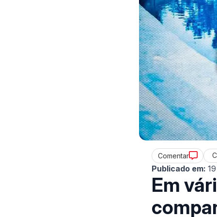
C
Comentar
Publicado em:
19
Em vári
compan