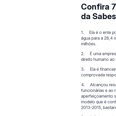
Confira 7
da Sabes
1.
Ela é o ente 
água para a 28,4 m
milhões.
2. É uma empresa 
direito humano ao
3. Ela é financeir
comprovada respon
4. Alcançou resul
funcionárias e ao
aperfeiçoamento s
modelo que é cont
2013-2015, bastan