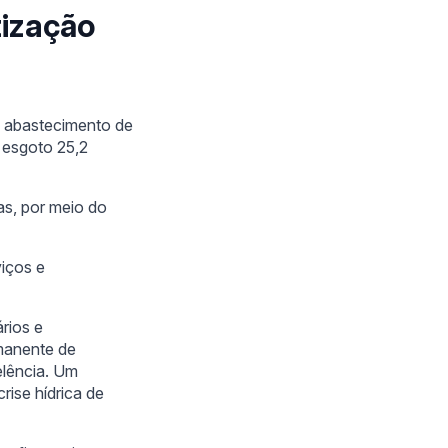
tização
o abastecimento de
 esgoto 25,2
as, por meio do
viços e
rios e
manente de
elência. Um
ise hídrica de