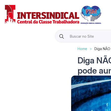
Search
for:
Home
›
Diga NÃO 
Diga NÃO
pode au