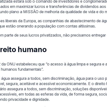
tizada estará sob o comando de investidores e conglomerado
sados em maximizar lucros e transferências de dividendos aos 
ndo plano a MISSÃO de melhoria da qualidade de vida e do m
es liberais da Europa, as companhias de abastecimento de á
rque estão onerando a população com contas altíssimas.
m parte de seus lucros privatizados, não precisamos entregar
ireito humano
 da ONU estabeleceu que “o acesso à água limpa e segura e
os humanos fundamentais”.
à água assegura a todos, sem discriminação, água para o uso 
el, segura, aceitável e acessível economicamente. E o direit
rio assegura a todos, sem discriminação, soluções disponíveis,
ssíveis, em todas as esferas da vida, de forma segura, socia
ndo privacidade e dignidade.