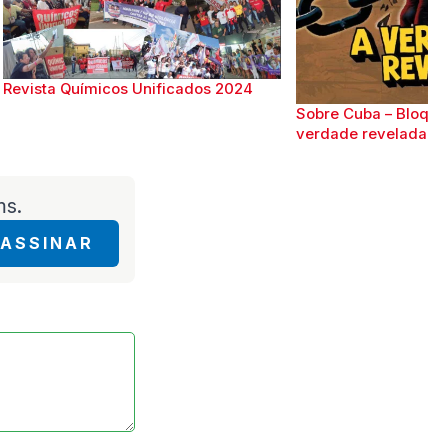
Revista Químicos Unificados 2024
Sobre Cuba – Bloque
verdade revelada
ms.
ASSINAR