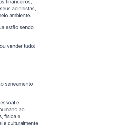
s financeiros,
seus acionistas,
eio ambiente.
gua estão sendo
 ou vender tudo!
 ao saneamento
pessoal e
o humano ao
 física e
l e culturalmente