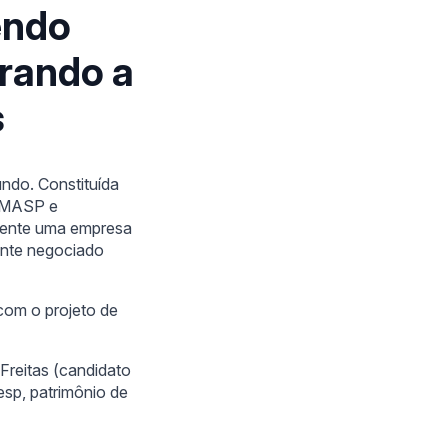
endo
erando a
s
ndo. Constituída
COMASP e
lmente uma empresa
ante negociado
com o projeto de
Freitas (candidato
esp, patrimônio de