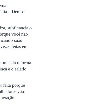
tema
mídia – Denise
iza, subfinancia o
 porque você não
ficando suas
 vezes feitas em
anunciada reforma
nça e o salário
r feita porque
balhadores vão
iberação