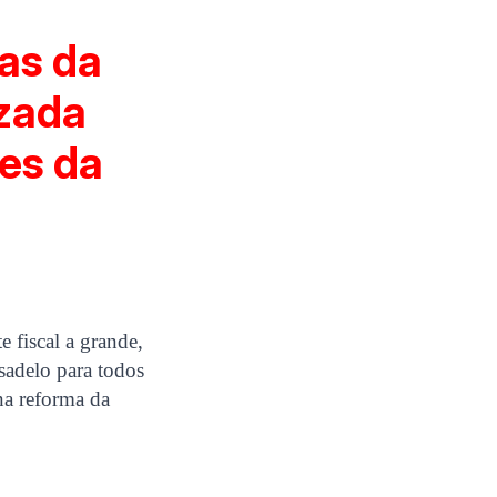
mas da
izada
es da
 fiscal a grande,
esadelo para todos
 na reforma da