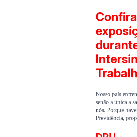
Confira
exposiç
durante
Intersi
Trabal
Nosso país enfren
senão a única a s
nós. Porque haver
Previdência, prop