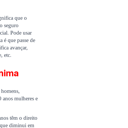
nifica que o
 o seguro
cial. Pode usar
ta é que passe de
fica avançar,
, etc.
ínima
e homens,
60 anos mulheres e
nos têm o direito
C que diminui em