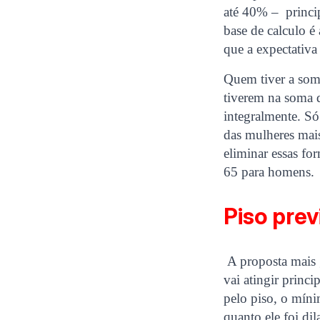
até 40% – princi
base de calculo é
que a expectativ
Quem tiver a som
tiverem na soma 
integralmente. Só
das mulheres mai
eliminar essas fo
65 para homens.
Piso prev
A proposta mais 
vai atingir princi
pelo piso, o míni
quanto ele foi di