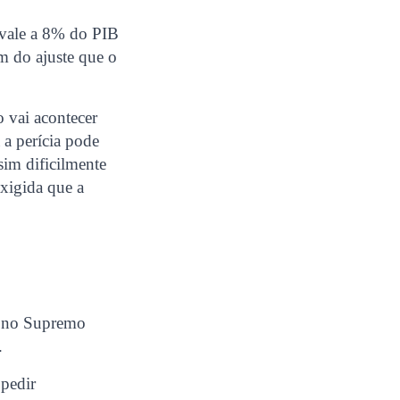
ivale a 8% do PIB
lém do ajuste que o
 vai acontecer
 a perícia pode
sim dificilmente
exigida que a
u no Supremo
.
 pedir