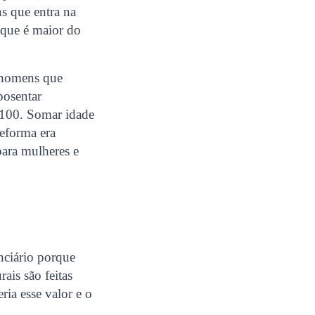
s que entra na
, que é maior do
 homens que
posentar
0/100. Somar idade
eforma era
para mulheres e
nciário porque
rais são feitas
ia esse valor e o