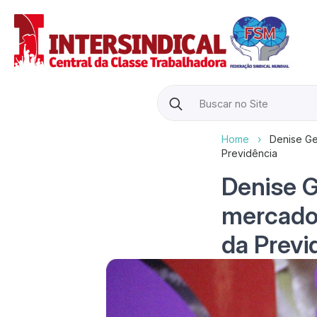
Search
for:
Home
›
Denise Ge
Previdência
Denise G
mercado 
da Previ