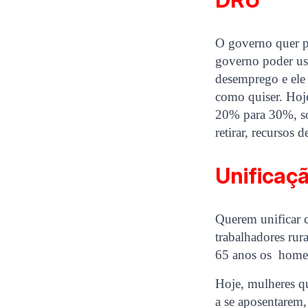
DRU
O governo quer p
governo poder usa
desemprego e ele 
como quiser. Hoje
20% para 30%, sob
retirar, recursos 
Unificaç
Querem unificar c
trabalhadores rur
65 anos os home
Hoje, mulheres q
a se aposentarem