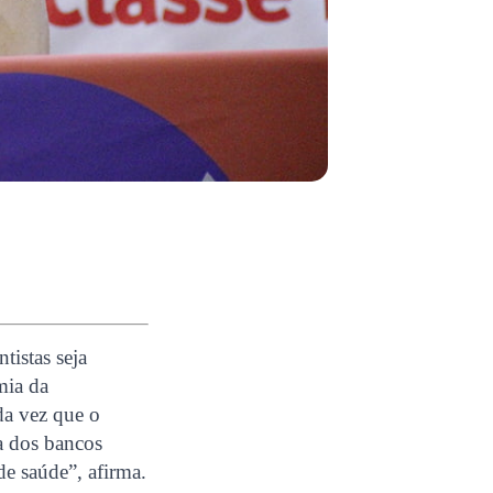
tistas seja
mia da
da vez que o
da dos bancos
e saúde”, afirma.