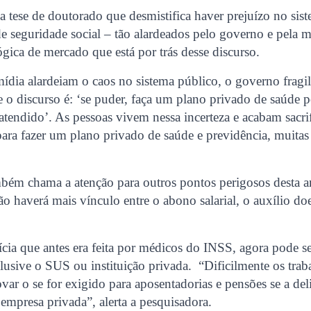
 tese de doutorado que desmistifica haver prejuízo no sis
de seguridade social – tão alardeados pelo governo e pela 
lógica de mercado que está por trás desse discurso.
dia alardeiam o caos no sistema público, o governo fragil
e o discurso é: ‘se puder, faça um plano privado de saúde
 atendido’. As pessoas vivem nessa incerteza e acabam sacri
 para fazer um plano privado de saúde e previdência, muitas
mbém chama a atenção para outros pontos perigosos desta 
ão haverá mais vínculo entre o abono salarial, o auxílio doe
ícia que antes era feita por médicos do INSS, agora pode se
lusive o SUS ou instituição privada. “Dificilmente os tra
ar o se for exigido para aposentadorias e pensões se a del
mpresa privada”, alerta a pesquisadora.