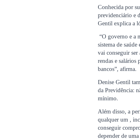
Conhecida por sua
previdenciário e 
Gentil explica a 
“O governo e a mí
sistema de saúde 
vai conseguir ser
rendas e salários
bancos”, afirma.
Denise Gentil ta
da Previdência: n
mínimo.
Além disso, a per
qualquer um , inc
conseguir comprov
depender de uma e