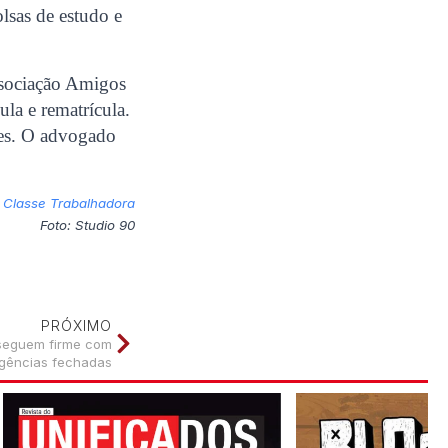
lsas de estudo e
ssociação Amigos
la e rematrícula.
ntes. O advogado
 Classe Trabalhadora
Foto: Studio 90
PRÓXIMO
 seguem firme com
gências fechadas