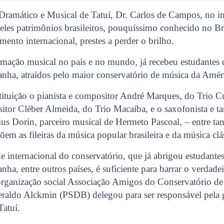
Dramático e Musical de Tatuí, Dr. Carlos de Campos, no in
les patrimônios brasileiros, pouquíssimo conhecido no Br
mento internacional, prestes a perder o brilho.
rmação musical no país e no mundo, já recebeu estudantes 
anha, atraídos pelo maior conservatório de música da Amér
tituição o pianista e compositor André Marques, do Trio C
sitor Cléber Almeida, do Trio Macaíba, e o saxofonista e 
us Dorin, parceiro musical de Hermeto Pascoal, – entre tan
em as fileiras da música popular brasileira e da música clá
 internacional do conservatório, que já abrigou estudante
anha, entre outros países, é suficiente para barrar o verdad
rganização social Associação Amigos do Conservatório d
raldo Alckmin (PSDB) delegou para ser responsável pela 
Tatuí.