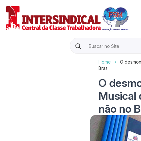
Search
for:
Home
›
O desmont
Brasil
O desmo
Musical 
não no B