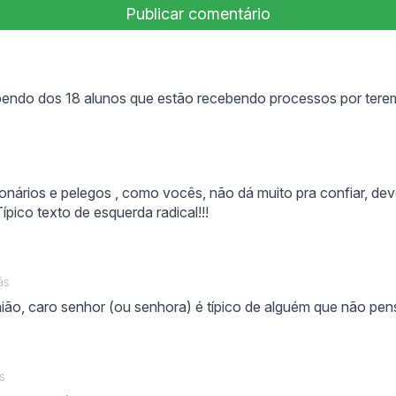
bendo dos 18 alunos que estão recebendo processos por tere
onários e pelegos , como vocês, não dá muito pra confiar, dev
Típico texto de esquerda radical!!!
:
ás
ião, caro senhor (ou senhora) é típico de alguém que não pen
ys:
s