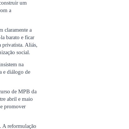
 construir um
 com a
em claramente a
la barato e ficar
privatista. Aliás,
ização social.
insistem na
a e diálogo de
 curso de MPB da
re abril e maio
 de promover
s. A reformulação