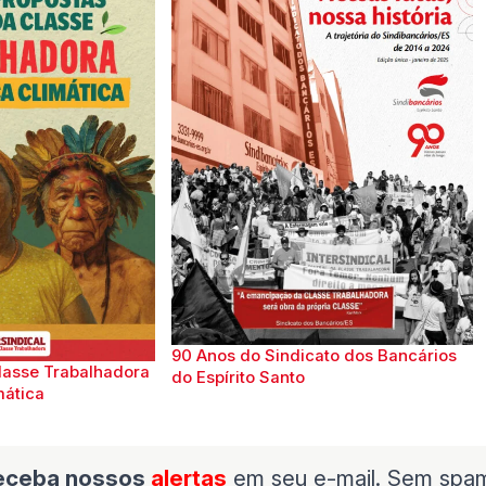
90 Anos do Sindicato dos Bancários
lasse Trabalhadora
do Espírito Santo
mática
eceba nossos
alertas
em seu e-mail. Sem spa