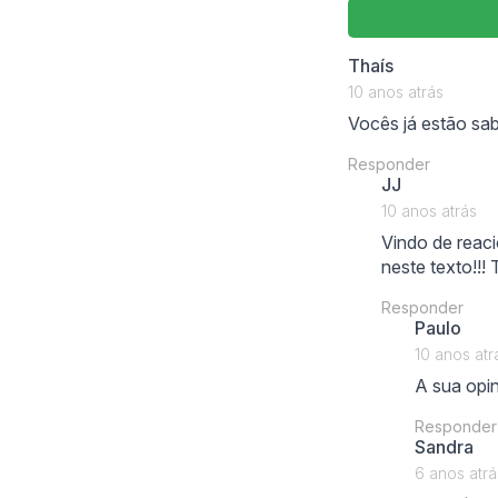
says:
Thaís
10 anos atrás
Vocês já estão sa
Responder
says:
JJ
10 anos atrás
Vindo de reaci
neste texto!!! 
Responder
says
Paulo
10 anos atr
A sua opin
Responder
sa
Sandra
6 anos atrá