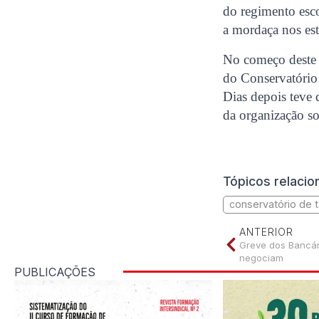
do regimento esco
a mordaça nos es
No começo deste 
do Conservatório 
Dias depois teve 
da organização so
Tópicos relaci
conservatório de t
ANTERIOR
Greve dos Bancár
negociam
PUBLICAÇÕES