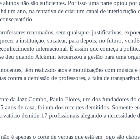
 alunos não são suficientes. Por isso uma parte optou por
 há um ano, na tentativa de criar um canal de interlocução
conservatório.
rofessores renomados, sem quaisquer justificativas, expõ
uecer a instituição, sucatear, para depois, no futuro, vendê-
conhecimento internacional. É assim que começa a política 
se deu quando Alckmin terceirizou a gestão para uma organ
inocentes, têm realizado atos e mobilizações com música e 
as contra a demissão de professores, a falta de transparênci
gente da Jazz Combo, Paulo Flores, um dos fundadores do
35 anos de casa, foi um dos recentes demitidos. Somente ent
ervatório demitiu 17 profissionais alegando a necessidade
ão é apenas o corte de verbas que está em jogo são claro