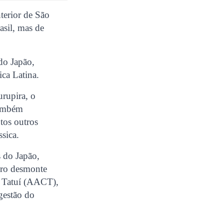
terior de São
asil, mas de
do Japão,
ica Latina.
urupira, o
também
tos outros
ssica.
s do Japão,
eiro desmonte
e Tatuí (AACT),
gestão do