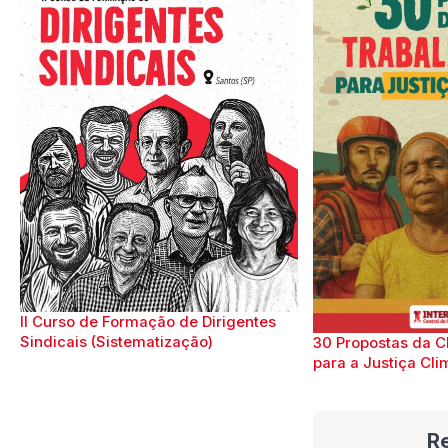
II Curso de Formação de Dirigentes
Sindicais (Sistematização)
30 Propostas da C
para a Justiça Cli
R