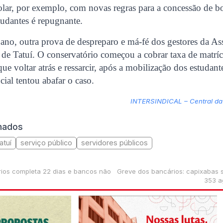
lar, por exemplo, com novas regras para a concessão de bo
tudantes é repugnante.
ano, outra prova de despreparo e má-fé dos gestores da A
de Tatuí. O conservatório começou a cobrar taxa de matrícu
que voltar atrás e ressarcir, após a mobilização dos estuda
cial tentou abafar o caso.
INTERSINDICAL – Central da
onados
atuí
serviço público
servidores públicos
ios completa 22 dias e bancos não
Greve dos bancários: capixabas
353 a