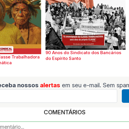
90 Anos do Sindicato dos Bancários
lasse Trabalhadora
do Espírito Santo
mática
eceba nossos
alertas
em seu e-mail. Sem spa
COMENTÁRIOS