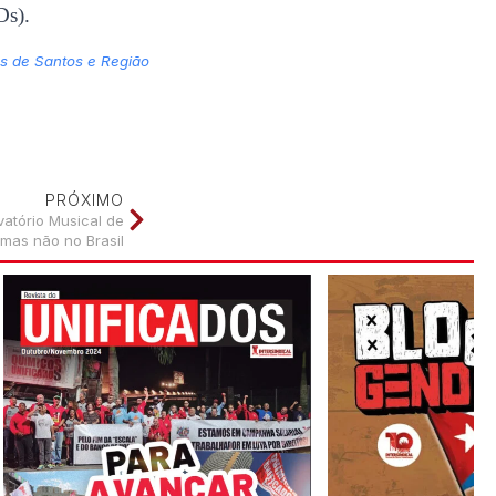
Ds).
os de Santos e Região
PRÓXIMO
atório Musical de
 mas não no Brasil