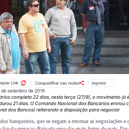
opiar Link
Imprimir
Compartilhar nas redes
 de setembro de 2016
rios completa 22 dias, nesta terça (27/9), o movimento já 
urou 21 dias. O Comando Nacional dos Bancários enviou c
nal dos Bancos) reiterando a disposição para negociar
 dos banqueiros, que se negam a retomar as negociações e 
o faz da greve na Baixada uma das mais fortes do país. Da