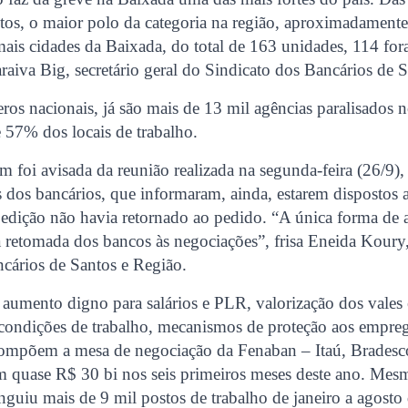
tos, o maior polo da categoria na região, aproximadamente
ais cidades da Baixada, do total de 163 unidades, 114 for
raiva Big, secretário geral do Sindicato dos Bancários de 
s nacionais, já são mais de 13 mil agências paralisados n
57% dos locais de trabalho.
foi avisada da reunião realizada na segunda-feira (26/9)
s dos bancários, que informaram, ainda, estarem dispostos a
edição não havia retornado ao pedido. “A única forma de a
 retomada dos bancos às negociações”, frisa Eneida Koury,
cários de Santos e Região.
 aumento digno para salários e PLR, valorização dos vales 
 condições de trabalho, mecanismos de proteção aos empre
 compõem a mesa de negociação da Fenaban – Itaú, Bradesc
am quase R$ 30 bi nos seis primeiros meses deste ano. Me
tinguiu mais de 9 mil postos de trabalho de janeiro a agosto