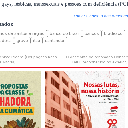
 gays, lésbicas, transsexuais e pessoas com deficiência (PC
Fonte: Sindicato dos Bancári
onados
rios de santos e região
banco do brasil
bancos
bradesco
ederal
greve
itaú
santander
Resiste Izidora (Ocupações Rosa
O desmonte do renomado Conserv
 Vitória)
Tatuí, reconhecido no exterior,