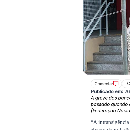
C
Comentar
Publicado em:
26
A greve dos bancá
passado quando d
(Federação Nacio
“A intransigência
abaixo da inflaçã