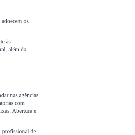
e adoecem os
te às
ral, além da
ndar nas agências
atórias com
ixas. Abertura e
;
 profissional de