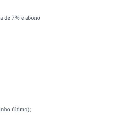
ada de 7% e abono
unho último);