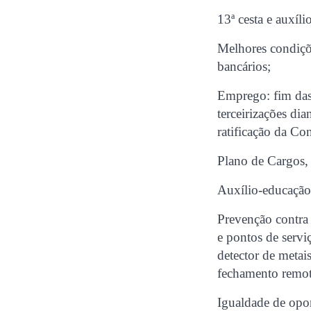
13ª cesta e auxíl
Melhores condiçõ
bancários;
Emprego: fim das 
terceirizações di
ratificação da C
Plano de Cargos, 
Auxílio-educação
Prevenção contra 
e pontos de servi
detector de metai
fechamento remoto
Igualdade de opor