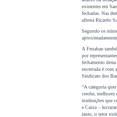
existentes em San
fechadas. Nas dem
afirma Ricardo Sa
Segundo os número
aproximadamente 
A Fenaban também 
por representante
fechamento desta 
encerrada é com a
Sindicato dos Ban
“A categoria quer
creche, melhores
instituições que
e Caixa – lucrar
tanto, o setor ex