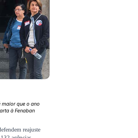
é maior que o ano
arta à Fenaban
defendem reajuste
s 132 agências