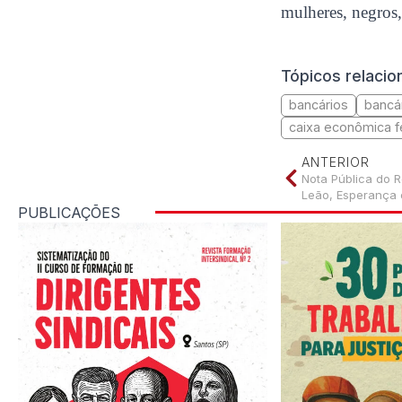
mulheres, negros,
Tópicos relaci
bancários
bancá
caixa econômica f
ANTERIOR
Nota Pública do 
Leão, Esperança e
PUBLICAÇÕES