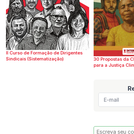
II Curso de Formação de Dirigentes
Sindicais (Sistematização)
30 Propostas da C
para a Justiça Cli
R
E-
mail
*