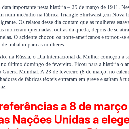
 data importante nesta história – 25 de março de 1911. Ne
m num incêndio na fábrica Triangle Shirtwaist ,em Nova I
migrante. Os relatos desse dia contam que as mulheres est
as morreram queimadas, outras da queda, depois de se ati
anelas. O acidente chocou os norte-americanos e tornou-se
s de trabalho para as mulheres.
to, na Rússia, o Dia Internacional da Mulher começou a s
 no último domingo de fevereiro. Ficou para a história o 
a Guerra Mundial. A 23 de fevereiro (8 de março, no calen
lhadoras de fábricas têxteis entraram em greve e saíram à r
az.
referências a 8 de março
as Nações Unidas a elege