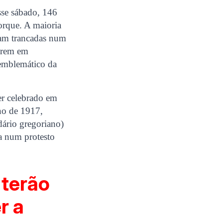
sse sábado, 146
orque. A maioria
avam trancadas num
rarem em
 emblemático da
er celebrado em
ano de 1917,
dário gregoriano)
ua num protesto
 terão
r a