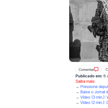
C
Comentar
Publicado em:
8 
Saiba mais:
→
Pressione deput
→
Baixe o Jornal 
→
Vídeo (3 min.)
→
Vídeo (2 min.)