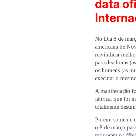
data of
Interna
No Dia 8 de março
americana de Nov
reivindicar melho
para dez horas (a
os homens (as mu
executar o mesmo 
A manifestação fo
fábrica, que foi
totalmente desum
Porém, somente n
o 8 de março pas
morreram na fábr