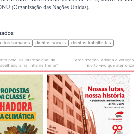
a ONU (Organização das Nações Unidas).
onados
reitos humanos
direitos sociais
direitos trabalhistas
to pelo Dia Internacional da
Terceirização: Adiada a votação
rabalhadora na linha de frente”
morto vivo que aterroriz