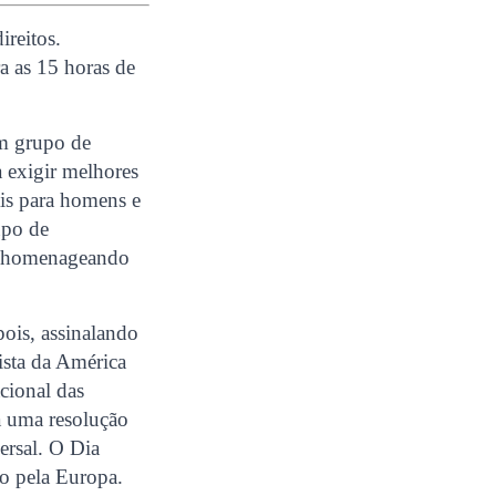
ireitos.
a as 15 horas de
um grupo de
 exigir melhores
ais para homens e
upo de
e, homenageando
pois, assinalando
ista da América
cional das
a uma resolução
ersal. O Dia
o pela Europa.