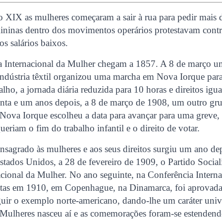
o XIX as mulheres começaram a sair à rua para pedir mais d
ininas dentro dos movimentos operários protestavam contr
 os salários baixos.
a Internacional da Mulher chegam a 1857. A 8 de março 
indústria têxtil organizou uma marcha em Nova Iorque para
alho, a jornada diária reduzida para 10 horas e direitos igu
nta e um anos depois, a 8 de março de 1908, um outro gr
 Nova Iorque escolheu a data para avançar para uma grev
ueriam o fim do trabalho infantil e o direito de votar.
nsagrado às mulheres e aos seus direitos surgiu um ano de
stados Unidos, a 28 de fevereiro de 1909, o Partido Social
acional da Mulher. No ano seguinte, na Conferência Interna
stas em 1910, em Copenhague, na Dinamarca, foi aprovad
uir o exemplo norte-americano, dando-lhe um caráter univ
s Mulheres nasceu aí e as comemorações foram-se estendend