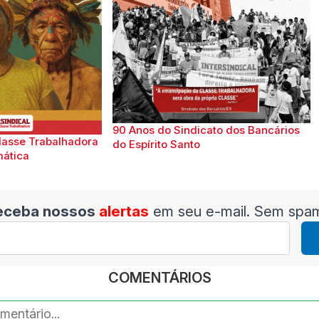
90 Anos do Sindicato dos Bancários
lasse Trabalhadora
do Espírito Santo
mática
eceba nossos
alertas
em seu e-mail. Sem spa
COMENTÁRIOS