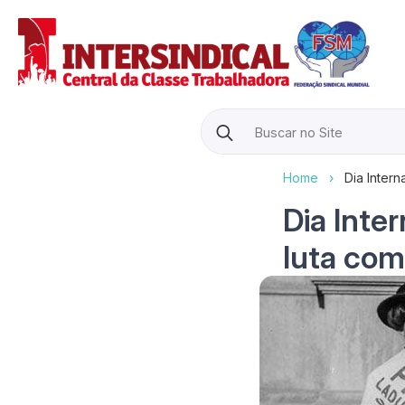
Search
for:
Home
›
Dia Intern
Dia Inte
luta com