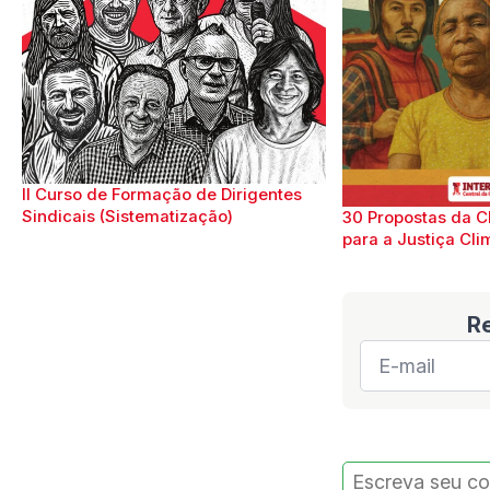
II Curso de Formação de Dirigentes
Sindicais (Sistematização)
30 Propostas da C
para a Justiça Cli
R
E-
mail
*