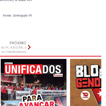
Fonte: Sintrajufe-PI
PRÓXIMO
 do PL 4302/98, o
a os trabalhadores