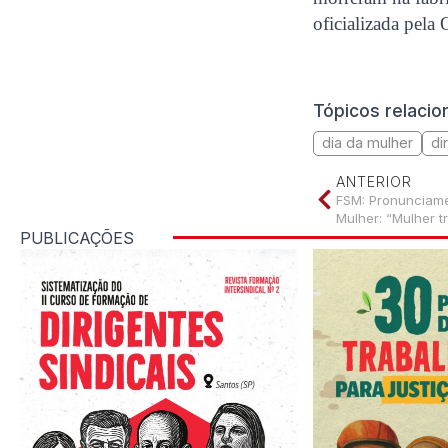
oficializada pel
Tópicos relaci
dia da mulher
di
ANTERIOR
FSM: Pronunciamen
Mulher: “Mulher t
PUBLICAÇÕES