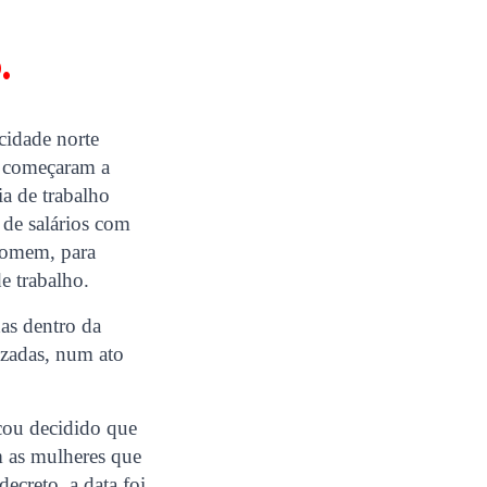
.
cidade norte
e começaram a
ia de trabalho
 de salários com
homem, para
e trabalho.
das dentro da
izadas, num ato
cou decidido que
m as mulheres que
creto, a data foi