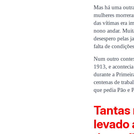
Mas há uma outra
mulheres morrera
das vítimas era i
nono andar. Muit
desespero pelas j
falta de condiçõe
Num outro contex
1913, e acontecia
durante a Primeir
centenas de traba
que pedia Pão e P
Tantas 
levado 