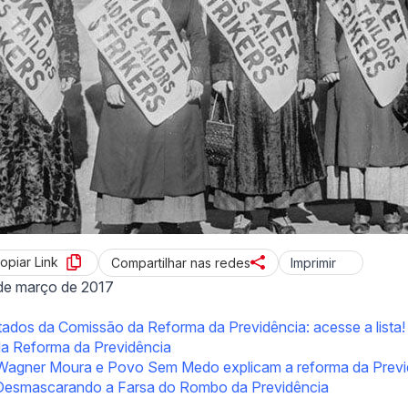
opiar Link
Imprimir
Compartilhar nas redes
de março de 2017
ados da Comissão da Reforma da Previdência: acesse a lista!
da Reforma da Previdência
: Wagner Moura e Povo Sem Medo explicam a reforma da Previ
: Desmascarando a Farsa do Rombo da Previdência