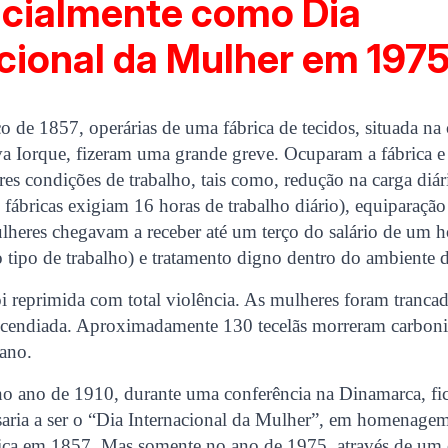
icialmente como Dia
cional da Mulher em 1975
 de 1857, operárias de uma fábrica de tecidos, situada na 
a Iorque, fizeram uma grande greve. Ocuparam a fábrica 
res condições de trabalho, tais como, redução na carga diár
s fábricas exigiam 16 horas de trabalho diário), equiparação
lheres chegavam a receber até um terço do salário de um 
tipo de trabalho) e t
ratamento digno dentro do ambiente d
i reprimida com total violência. As mulheres foram tranca
 incendiada. Aproximadamente 130 tecelãs morreram carbon
ano.
o ano de 1910, durante uma conferência na Dinamarca, fi
saria a ser o “Dia Internacional da Mulher”, em homenage
ica em 1857. Mas somente no ano de 1975, através de um de