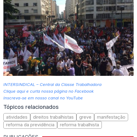
INTERSINDICAL – Central da Classe Trabalhadora
Clique aqui e curta nossa página no Facebook
Inscreva-se em nosso canal no YouTube
Tópicos relacionados
atividades
direitos trabalhistas
greve
manifestação
reforma da previdência
reforma trabalhista
PUBLICAÇÕES