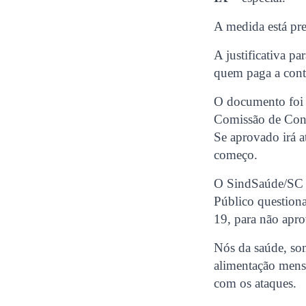
A medida está prev
A justificativa p
quem paga a conta
O documento foi 
Comissão de Const
Se aprovado irá a
começo.
O SindSaúde/SC e
Público questiona
19, para não apro
Nós da saúde, so
alimentação mensa
com os ataques.