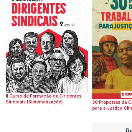
II Curso de Formação de Dirigentes
Sindicais (Sistematização)
30 Propostas da C
para a Justiça Cli
R