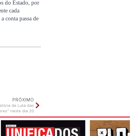
os do Estado, por
nte cada
a conta passa de
PRÓXIMO
stória de Luta das
res” neste dia 20