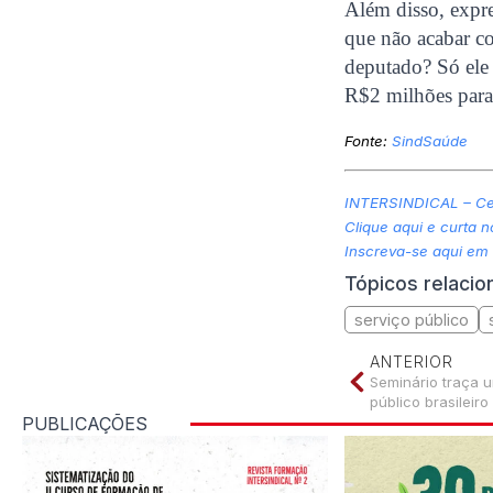
Além disso, expre
que não acabar c
deputado? Só ele
R$2 milhões para
Fonte:
SindSaúde
INTERSINDICAL – Cen
Clique aqui e curta 
Inscreva-se aqui em
Tópicos relaci
serviço público
ANTERIOR
Seminário traça u
público brasileiro
PUBLICAÇÕES