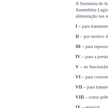
A Secretaria de 
Assembleia Legisl
alimentação nas s
I –
para tratament
II
– por motivo d
III –
para repouso
IV –
para a presta
V –
ao funcionári
VI –
para concorre
VII –
para tratame
VIII –
como prêm
IX –
especial.