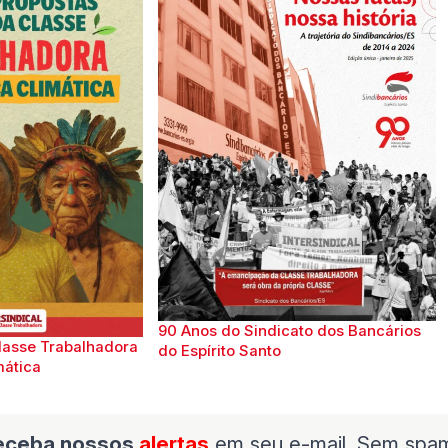
90 Anos do Sindicato dos Bancários
lasse Trabalhadora
do Espírito Santo
mática
eceba nossos
alertas
em seu e-mail. Sem spa