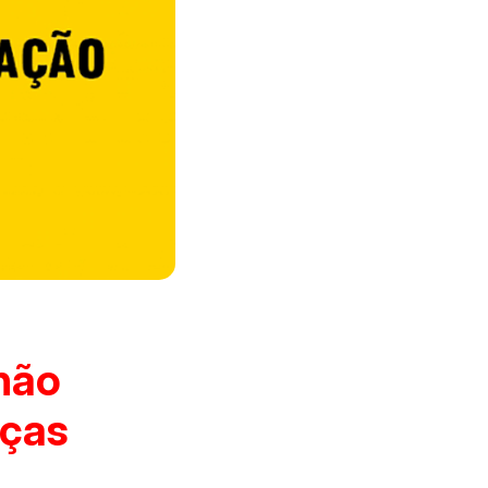
 não
nças