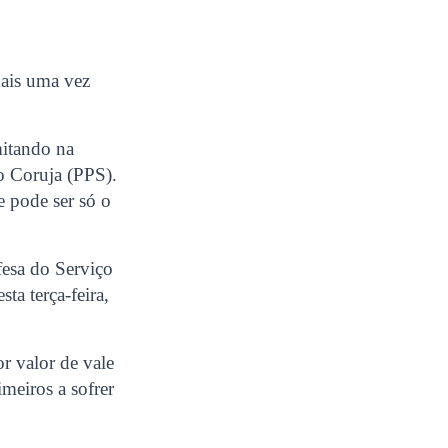
 mais uma vez
mitando na
do Coruja (PPS).
e pode ser só o
fesa do Serviço
ta terça-feira,
r valor de vale
meiros a sofrer