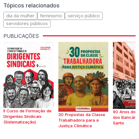
Tópicos relacionados
dia da mulher
feminismo
serviço público
servidores públicos
PUBLICAÇÕES
II Curso de Formação de
90 Anos do S
30 Propostas da Classe
Dirigentes Sindicais
dos Bancários
Trabalhadora para a
(Sistematização)
Santo
Justiça Climática