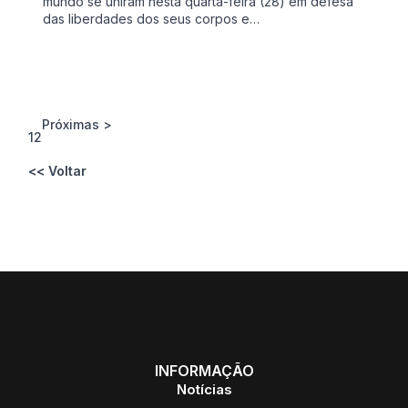
mundo se uniram nesta quarta-feira (28) em defesa
das liberdades dos seus corpos e…
Próximas >
1
2
<< Voltar
INFORMAÇÃO
Notícias