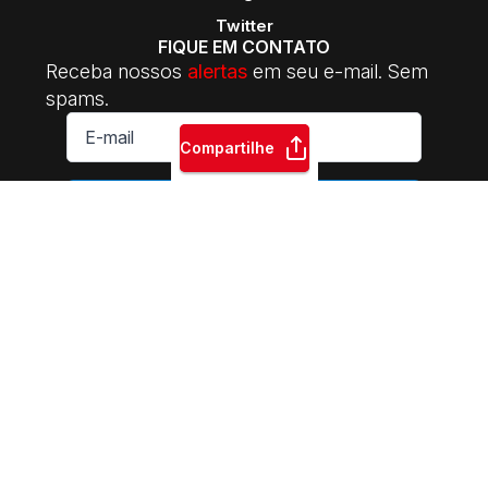
Twitter
FIQUE EM CONTATO
Receba nossos
alertas
em seu e-mail. Sem
spams.
E-
mail
Compartilhe
*
ASSINAR
INTERSINDICAL Central da Classe Trabalhadora | 2014-2026.
Sede Nacional: Rua Riachuelo, 122 - CEP: 01007-000 | Praça da
Sé - São Paulo - SP | Fone: +55 11 3105-5510 | E-mail:
contato@intersindicalcentral.com.br
Sindicatos e movimentos