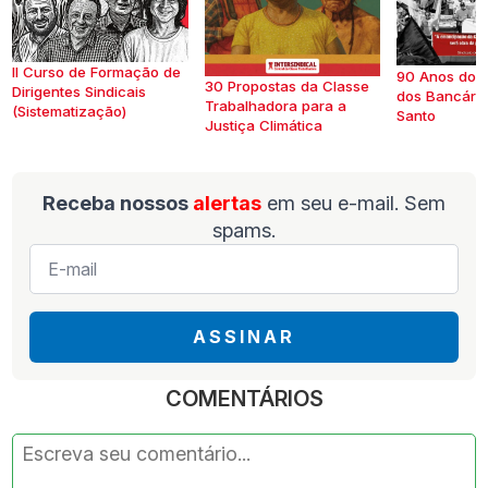
II Curso de Formação de
90 Anos do S
30 Propostas da Classe
Dirigentes Sindicais
dos Bancários
Trabalhadora para a
(Sistematização)
Santo
Justiça Climática
Receba nossos
alertas
em seu e-mail. Sem
spams.
E-
mail
*
ASSINAR
COMENTÁRIOS