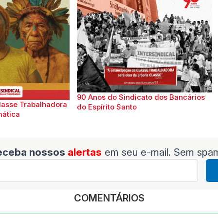
90 Anos do Sindicato dos Bancários
lasse Trabalhadora
do Espírito Santo
mática
eceba nossos
alertas
em seu e-mail. Sem spa
COMENTÁRIOS