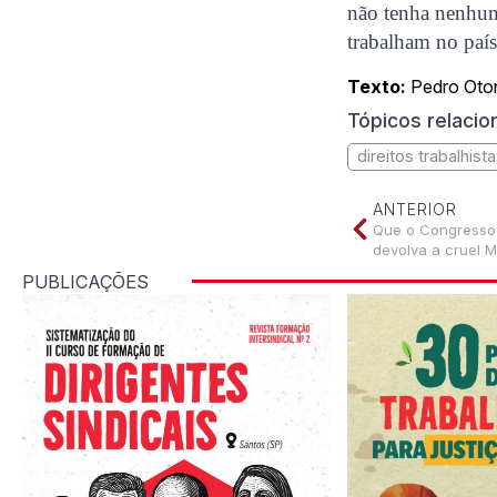
não tenha nenhum
trabalham no país
Texto:
Pedro Oto
Tópicos relaci
direitos trabalhist
ANTERIOR
Que o Congresso 
devolva a cruel 
PUBLICAÇÕES