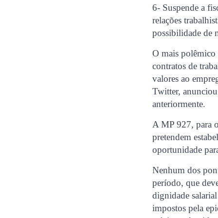
6- Suspende a fis
relações trabalhi
possibilidade de 
O mais polêmico p
contratos de trab
valores ao empreg
Twitter, anunciou
anteriormente.
A MP 927, para o
pretendem estabel
oportunidade para 
Nenhum dos ponto
período, que deve
dignidade salaria
impostos pela epi