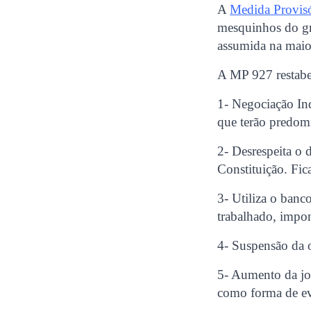
A
Medida Provis
mesquinhos do gr
assumida na maio
A MP 927 restabele
1- Negociação Ind
que terão predomi
2- Desrespeita o d
Constituição. Fic
3- Utiliza o ban
trabalhado, impo
4- Suspensão da 
5- Aumento da jor
como forma de ev