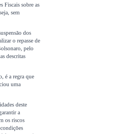
s Fiscais sobre as
seja, sem
 suspensão dos
lizar o repasse de
Bolsonaro, pelo
as descritas
 é a regra que
piciou uma
idades deste
arantir a
m os riscos
s condições