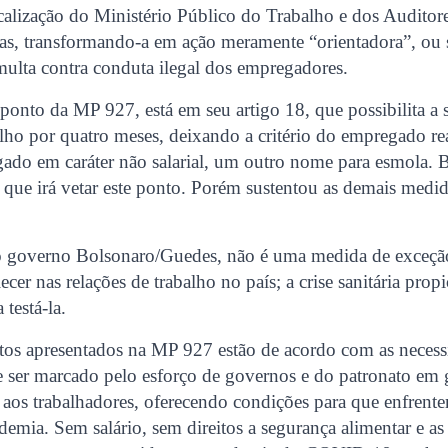
calização do Ministério Público do Trabalho e dos Auditore
stas, transformando-a em ação meramente “orientadora”, ou 
multa contra conduta ilegal dos empregadores.
onto da MP 927, está em seu artigo 18, que possibilita a
alho por quatro meses, deixando a critério do empregado rea
ado em caráter não salarial, um outro nome para esmola. 
 que irá vetar este ponto. Porém sustentou as demais medid
 governo Bolsonaro/Guedes, não é uma medida de exceção,
ecer nas relações de trabalho no país; a crise sanitária pro
testá-la.
s apresentados na MP 927 estão de acordo com as necess
 ser marcado pelo esforço de governos e do patronato em g
l aos trabalhadores, oferecendo condições para que enfrente
demia. Sem salário, sem direitos a segurança alimentar e a