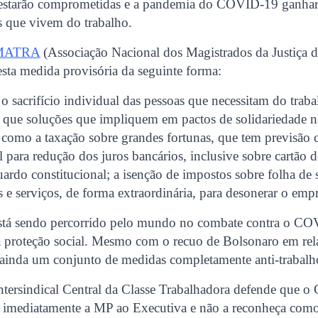
estarão comprometidas e a pandemia do COVID-19 ganhar
s que vivem do trabalho.
AMATRA
(Associação Nacional dos Magistrados da Justiça d
esta medida provisória da seguinte forma:
o sacrifício individual das pessoas que necessitam do traba
 que soluções que impliquem em pactos de solidariedade n
s como a taxação sobre grandes fortunas, que tem previsão c
l para redução dos juros bancários, inclusive sobre cartão d
rdo constitucional; a isenção de impostos sobre folha de s
s e serviços, de forma extraordinária, para desonerar o emp
tá sendo percorrido pelo mundo no combate contra o CO
a proteção social. Mesmo com o recuo de Bolsonaro em rel
 ainda um conjunto de medidas completamente anti-trabalh
Intersindical Central da Classe Trabalhadora defende que o
 imediatamente a MP ao Executiva e não a reconheça como