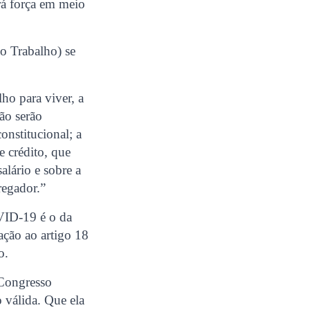
á força em meio
o Trabalho) se
lho para viver, a
ão serão
onstitucional; a
e crédito, que
alário e sobre a
regador.”
VID-19 é o da
ação ao artigo 18
o.
 Congresso
 válida. Que ela