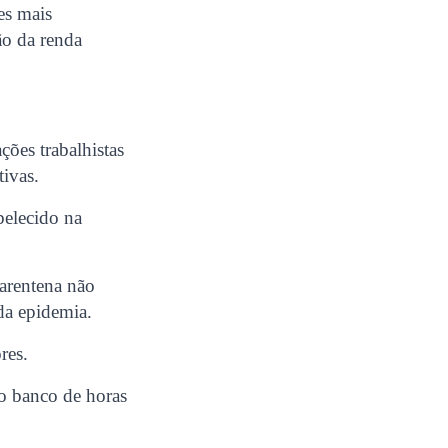
es mais
ão da renda
ões trabalhistas
tivas.
abelecido na
arentena não
da epidemia.
res.
do banco de horas