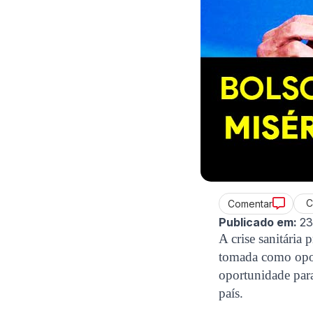
C
Comentar
Publicado em:
23
A crise sanitári
tomada como opor
oportunidade para
país.