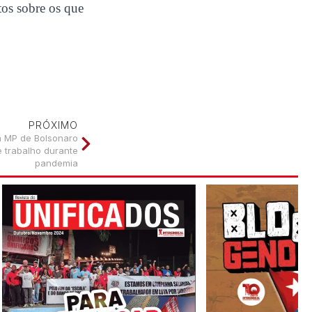
tos sobre os que
PRÓXIMO
a MP de Bolsonaro
 trabalho durante
pandemia