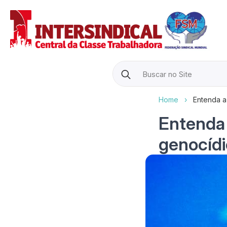
Search
for:
Home
›
Entenda a
Entenda 
genocídi