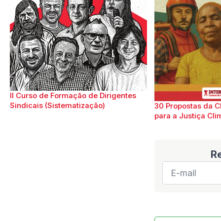
II Curso de Formação de Dirigentes
Sindicais (Sistematização)
30 Propostas da C
para a Justiça Cli
R
E-
mail
*