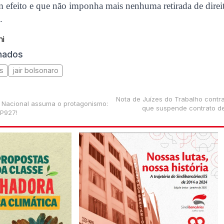
 efeito e que não imponha mais nenhuma retirada de direi
.
ni
onados
as
jair bolsonaro
Nota de Juízes do Trabalho contr
Nacional assuma o protagonismo:
que suspende contrato de
MP927!