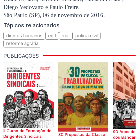
Diego Vedovatto e Paulo Freire.
São Paulo (SP), 06 de novembro de 2016.
Tópicos relacionados
direitos humanos
enff
mst
polícia civil
reforma agrária
PUBLICAÇÕES
II Curso de Formação de
90 Anos do S
30 Propostas da Classe
Dirigentes Sindicais
dos Bancários