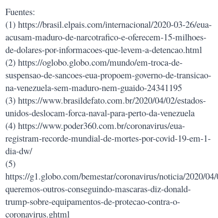
Fuentes:
(1) https://brasil.elpais.com/internacional/2020-03-26/eua-
acusam-maduro-de-narcotrafico-e-oferecem-15-milhoes-
de-dolares-por-informacoes-que-levem-a-detencao.html
(2) https://oglobo.globo.com/mundo/em-troca-de-
suspensao-de-sancoes-eua-propoem-governo-de-transicao-
na-venezuela-sem-maduro-nem-guaido-24341195
(3) https://www.brasildefato.com.br/2020/04/02/estados-
unidos-deslocam-forca-naval-para-perto-da-venezuela
(4) https://www.poder360.com.br/coronavirus/eua-
registram-recorde-mundial-de-mortes-por-covid-19-em-1-
dia-dw/
(5)
https://g1.globo.com/bemestar/coronavirus/noticia/2020/04/
queremos-outros-conseguindo-mascaras-diz-donald-
trump-sobre-equipamentos-de-protecao-contra-o-
coronavirus.ghtml