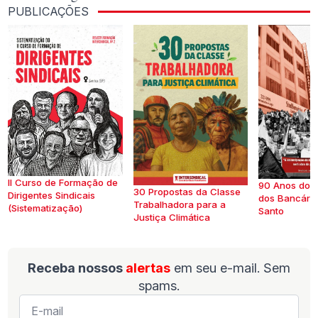
PUBLICAÇÕES
II Curso de Formação de
90 Anos do S
30 Propostas da Classe
Dirigentes Sindicais
dos Bancários
Trabalhadora para a
(Sistematização)
Santo
Justiça Climática
Receba nossos
alertas
em seu e-mail. Sem
spams.
E-
mail