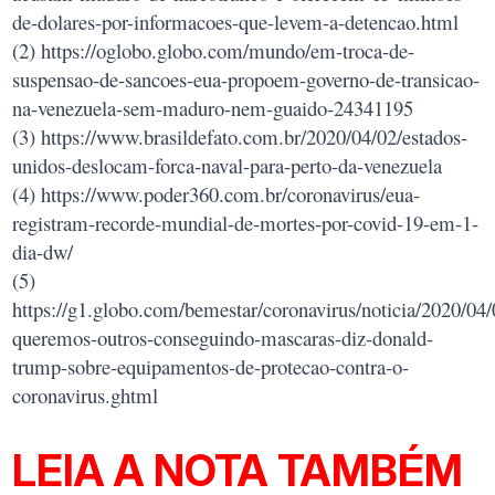
de-dolares-por-informacoes-que-levem-a-detencao.html
(2) https://oglobo.globo.com/mundo/em-troca-de-
suspensao-de-sancoes-eua-propoem-governo-de-transicao-
na-venezuela-sem-maduro-nem-guaido-24341195
(3) https://www.brasildefato.com.br/2020/04/02/estados-
unidos-deslocam-forca-naval-para-perto-da-venezuela
(4) https://www.poder360.com.br/coronavirus/eua-
registram-recorde-mundial-de-mortes-por-covid-19-em-1-
dia-dw/
(5)
https://g1.globo.com/bemestar/coronavirus/noticia/2020/04/
queremos-outros-conseguindo-mascaras-diz-donald-
trump-sobre-equipamentos-de-protecao-contra-o-
coronavirus.ghtml
LEIA A NOTA TAMBÉM