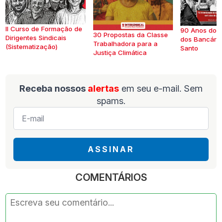
II Curso de Formação de
90 Anos do S
30 Propostas da Classe
Dirigentes Sindicais
dos Bancários
Trabalhadora para a
(Sistematização)
Santo
Justiça Climática
Receba nossos
alertas
em seu e-mail. Sem
spams.
E-
mail
*
ASSINAR
COMENTÁRIOS