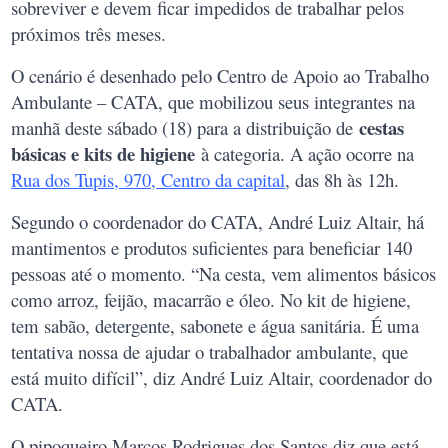
sobreviver e devem ficar impedidos de trabalhar pelos
próximos três meses.
O cenário é desenhado pelo Centro de Apoio ao Trabalho
Ambulante – CATA, que mobilizou seus integrantes na
cestas
manhã deste sábado (18) para a distribuição de
básicas e kits de higiene
à categoria. A ação ocorre na
Rua dos Tupis, 970, Centro da capital
, das 8h às 12h.
Segundo o coordenador do CATA, André Luiz Altair, há
mantimentos e produtos suficientes para beneficiar 140
pessoas até o momento. “Na cesta, vem alimentos básicos
como arroz, feijão, macarrão e óleo. No kit de higiene,
tem sabão, detergente, sabonete e água sanitária. É uma
tentativa nossa de ajudar o trabalhador ambulante, que
está muito difícil”, diz André Luiz Altair, coordenador do
CATA.
O pipoqueiro Marcos Rodrigues dos Santos diz que está