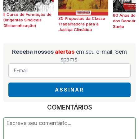
II Curso de Formação de
90 Anos do S
30 Propostas da Classe
Dirigentes Sindicais
dos Bancários
Trabalhadora para a
(Sistematização)
Santo
Justiça Climática
Receba nossos
alertas
em seu e-mail. Sem
spams.
E-
mail
*
ASSINAR
COMENTÁRIOS