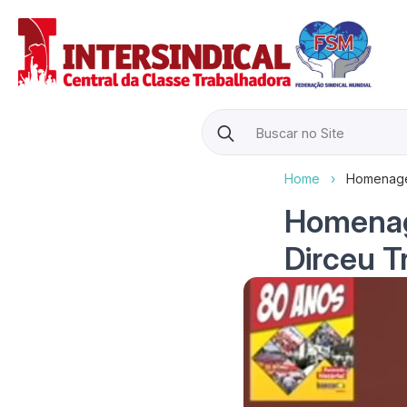
Search
for:
Home
›
Homenagem
Homenag
Dirceu T