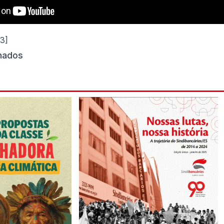
53]
onados