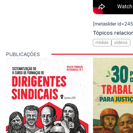
[metaslider id=24
Tópicos relaci
mídias
vídeos
PUBLICAÇÕES