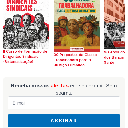
II Curso de Formação de
90 Anos do S
30 Propostas da Classe
Dirigentes Sindicais
dos Bancários
Trabalhadora para a
(Sistematização)
Santo
Justiça Climática
Receba nossos
alertas
em seu e-mail. Sem
spams.
E-
mail
*
ASSINAR