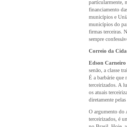
particularmente, 
financiamento das
municípios e Uni
municípios do paí
firmas terceiras.
sempre confessáve
Correio da Cida
Edson Carneiro 
senão, a classe tr
É a barbárie que 
terceirizados. A l
os atuais terceir
diretamente pela
O argumento do A
terceirizados, é u
no Brasil. Hoje, 