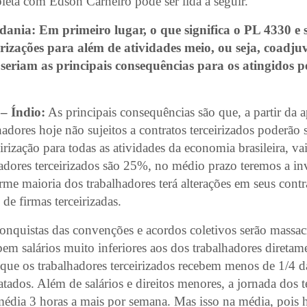
leta com Edson Carneiro pode ser lida a seguir.
ania: Em primeiro lugar, o que significa o PL 4330 e 
irizações para além de atividades meio, ou seja, coadj
seriam as principais consequências para os atingidos p
– Índio:
As principais consequências são que, a partir da 
hadores hoje não sujeitos a contratos terceirizados poderão 
eirização para todas as atividades da economia brasileira, va
hadores terceirizados são 25%, no médio prazo teremos a in
me maioria dos trabalhadores terá alterações em seus contra
 de firmas terceirizadas.
conquistas das convenções e acordos coletivos serão massac
ebem salários muito inferiores aos dos trabalhadores diretam
que os trabalhadores terceirizados recebem menos de 1/4 d
atados. Além de salários e direitos menores, a jornada dos t
édia 3 horas a mais por semana. Mas isso na média, pois 