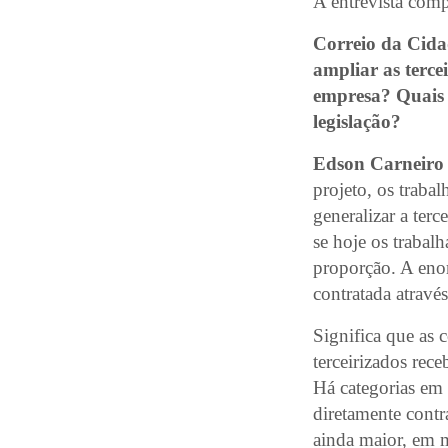
A entrevista comp
Correio da Cidad
ampliar as terce
empresa? Quais 
legislação?
Edson Carneiro 
projeto, os trabal
generalizar a terc
se hoje os trabal
proporção. A enor
contratada através
Significa que as 
terceirizados rec
Há categorias em 
diretamente contr
ainda maior, em m