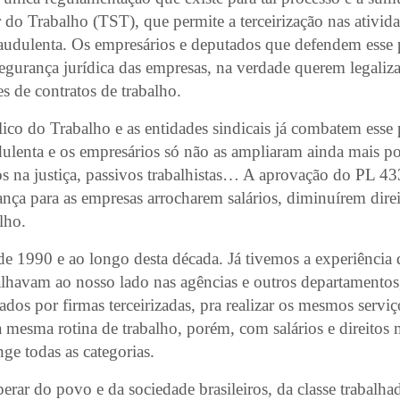
 do Trabalho (TST), que permite a terceirização nas ativid
audulenta. Os empresários e deputados que defendem esse p
gurança jurídica das empresas, na verdade querem legaliza
es de contratos de trabalho.
ico do Trabalho e as entidades sindicais já combatem esse
udulenta e os empresários só não as ampliaram ainda mais p
os na justiça, passivos trabalhistas… A aprovação do PL 43
ança para as empresas arrocharem salários, diminuírem dire
lho.
e 1990 e ao longo desta década. Já tivemos a experiência 
alhavam ao nosso lado nas agências e outros departamentos
tados por firmas terceirizadas, pra realizar os mesmos serv
a mesma rotina de trabalho, porém, com salários e direitos
nge todas as categorias.
erar do povo e da sociedade brasileiros, da classe trabalhad