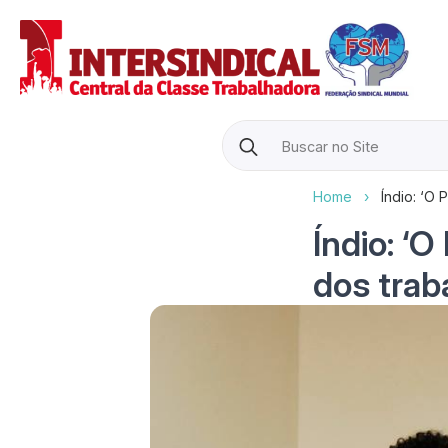
Search
for:
Home
›
Índio: ‘O 
Índio: ‘
dos traba