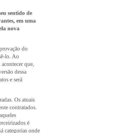
seu sentido de
uvantes, em uma
ela nova
aprovação do
sê-lo. Ao
i acontecer que,
versão dessa
tos e será
radas. Os atuais
ente contratados.
aqueles
erceirizados é
há categorias onde