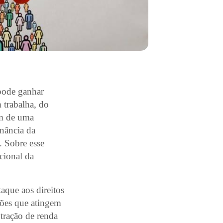
 pode ganhar
 trabalha, do
im de uma
onância da
. Sobre esse
cional da
aque aos direitos
stões que atingem
ntração de renda