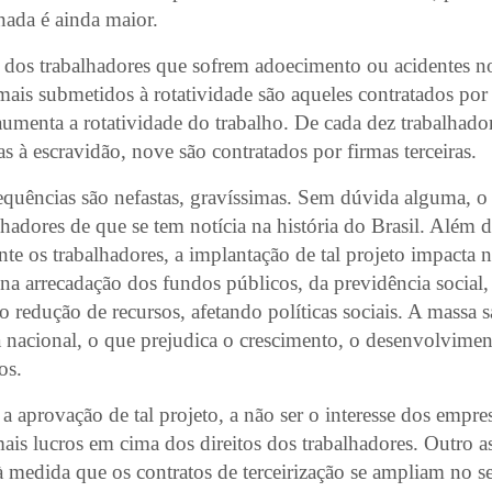
rnada é ainda maior.
dos trabalhadores que sofrem adoecimento ou acidentes no
mais submetidos à rotatividade são aqueles contratados por f
umenta a rotatividade do trabalho. De cada dez trabalhado
s à escravidão, nove são contratados por firmas terceiras.
equências são nefastas, gravíssimas. Sem dúvida alguma, o
alhadores de que se tem notícia na história do Brasil. Além 
te os trabalhadores, a implantação de tal projeto impacta 
 na arrecadação dos fundos públicos, da previdência socia
o redução de recursos, afetando políticas sociais. A massa s
 nacional, o que prejudica o crescimento, o desenvolvimen
os.
a aprovação de tal projeto, a não ser o interesse dos empre
ais lucros em cima dos direitos dos trabalhadores. Outro as
 à medida que os contratos de terceirização se ampliam no se