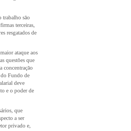
 trabalho são
irmas terceiras,
res resgatados de
 maior ataque aos
das questões que
na concentração
l, do Fundo de
alarial deve
to e o poder de
sários, que
pecto a ser
tor privado e,