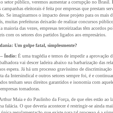
no setor público, veremos aumentar a corrupção no Brasil.
 campanhas eleitorais é feita por empresas que prestam serv
ão. Se imaginarmos o impacto desse projeto para os mais 
s, muitas prefeituras deixarão de realizar concursos público
 Na maioria das vezes, empresas terceirizadas têm acordos po
is com os setores dos partidos ligados aos empresários.
dania: Um golpe fatal, simplesmente?
– Índio:
É uma tragédia e temos de impedir a aprovação de
abalhadora vai descer ladeira abaixo na barbarização das rel
nos espera. Já há um processo gravíssimo de discriminação 
uta da Intersindical e outros setores sempre foi, é e continu
izados tenham seus direitos garantidos e isonomia com aquel
s empresas tomadoras.
rthur Maia e do Paulinho da Força, de que eles estão ao l
ma falácia. O que deveria acontecer é restringir-se ainda mai
a única regulamentação que existe para tal processo é a sú