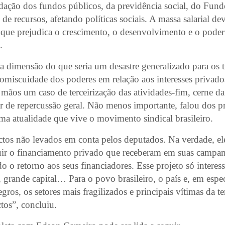
adação dos fundos públicos, da previdência social, do Fund
de recursos, afetando políticas sociais. A massa salarial de
o que prejudica o crescimento, o desenvolvimento e o pode
.
a dimensão do que seria um desastre generalizado para os t
romiscuidade dos poderes em relação aos interesses privado
ãos um caso de terceirização das atividades-fim, cerne da 
r de repercussão geral. Não menos importante, falou dos pr
ima atualidade que vive o movimento sindical brasileiro.
ctos não levados em conta pelos deputados. Na verdade, e
buir o financiamento privado que receberam em suas campanh
o o retorno aos seus financiadores. Esse projeto só interess
 grande capital… Para o povo brasileiro, o país e, em espec
gros, os setores mais fragilizados e principais vítimas da te
tos”, concluiu.