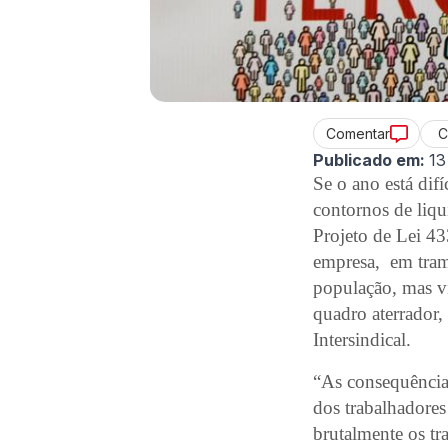
C
Comentar
Publicado em:
13
Se o ano está difí
contornos de liqu
Projeto de Lei 43
empresa, em trami
população, mas vi
quadro aterrador,
Intersindical.
“As consequências
dos trabalhadores
brutalmente os tr