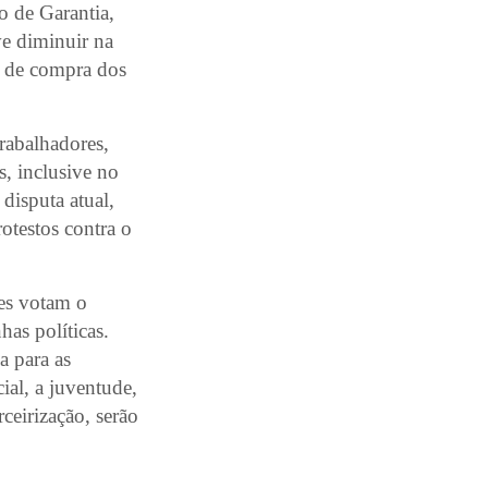
o de Garantia,
ve diminuir na
r de compra dos
rabalhadores,
s, inclusive no
disputa atual,
otestos contra o
les votam o
as políticas.
a para as
ial, a juventude,
rceirização, serão