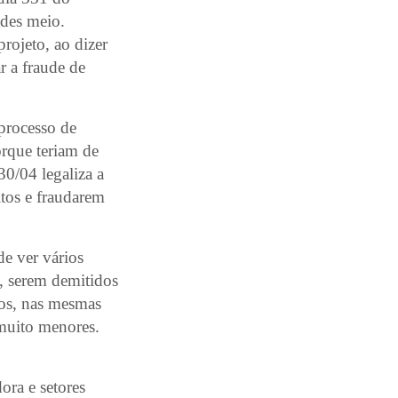
ades meio.
rojeto, ao dizer
r a fraude de
 processo de
orque teriam de
30/04 legaliza a
itos e fraudarem
de ver vários
, serem demitidos
iços, nas mesmas
 muito menores.
ora e setores