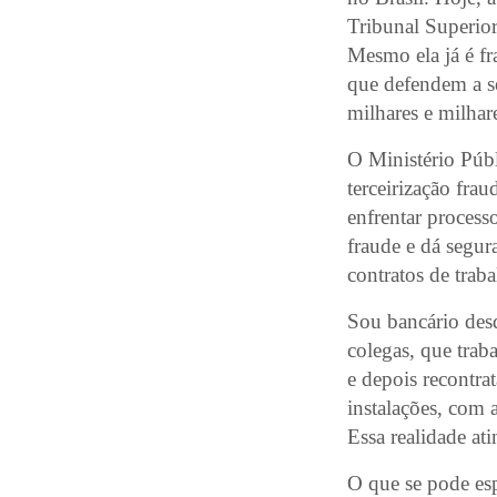
Tribunal Superior
Mesmo ela já é fr
que defendem a se
milhares e milhar
O Ministério Públ
terceirização fra
enfrentar process
fraude e dá segur
contratos de traba
Sou bancário desd
colegas, que trab
e depois recontra
instalações, com 
Essa realidade ati
O que se pode esp