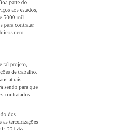
 Boa parte do
iços aos estados,
de 5000 mil
s para contratar
líticos nem
 tal projeto,
ações de trabalho.
aos atuais
ará sendo para que
es contratados
ado dos
s as terceirizações
mula 331 do