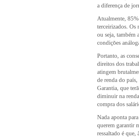
a diferença de jo
Atualmente, 85% 
terceirizados. Os 
ou seja, também a
condições análoga
Portanto, as cons
direitos dos trab
atingem brutalmen
de renda do país,
Garantia, que terã
diminuir na renda
compra dos salári
Nada aponta para 
querem garantir m
ressaltado é que,