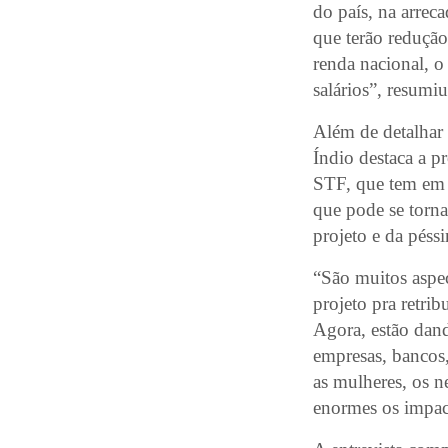
do país, na arrec
que terão redução 
renda nacional, 
salários”, resumiu
Além de detalhar 
Índio destaca a p
STF, que tem em m
que pode se torna
projeto e da péss
“São muitos aspe
projeto pra retri
Agora, estão dand
empresas, bancos,
as mulheres, os ne
enormes os impac