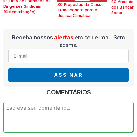
II Curso de Formação de
90 Anos do S
30 Propostas da Classe
Dirigentes Sindicais
dos Bancários
Trabalhadora para a
(Sistematização)
Santo
Justiça Climática
Receba nossos
alertas
em seu e-mail. Sem
spams.
E-
mail
*
ASSINAR
COMENTÁRIOS