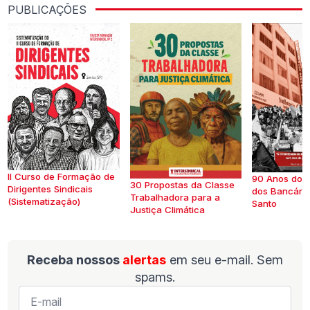
PUBLICAÇÕES
II Curso de Formação de
90 Anos do S
30 Propostas da Classe
Dirigentes Sindicais
dos Bancários
Trabalhadora para a
(Sistematização)
Santo
Justiça Climática
Receba nossos
alertas
em seu e-mail. Sem
spams.
E-
mail