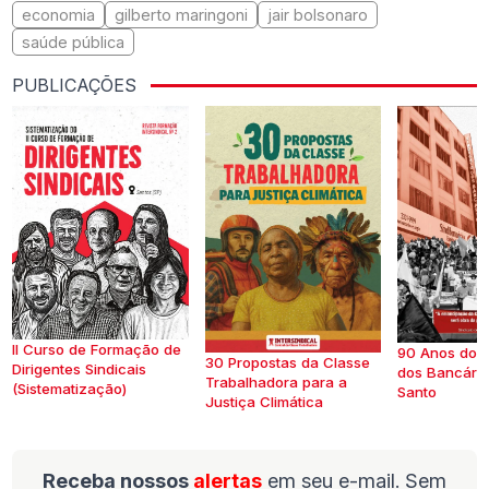
economia
gilberto maringoni
jair bolsonaro
saúde pública
PUBLICAÇÕES
II Curso de Formação de
90 Anos do S
30 Propostas da Classe
Dirigentes Sindicais
dos Bancários
Trabalhadora para a
(Sistematização)
Santo
Justiça Climática
Receba nossos
alertas
em seu e-mail. Sem