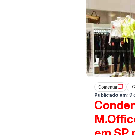
C
Comentar
Publicado em:
9 
Conden
M.Offic
em SP 