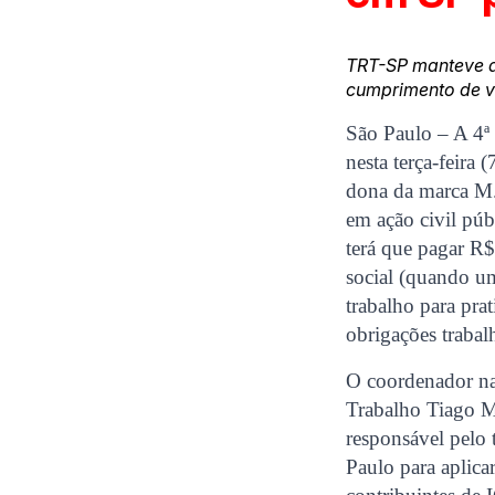
TRT-SP manteve a 
cumprimento de vá
São Paulo – A 4ª
nesta terça-feira
dona da marca M. 
em ação civil pú
terá que pagar R
social (quando um
trabalho para pra
obrigações trabalh
O coordenador na
Trabalho Tiago M
responsável pelo 
Paulo para aplicar