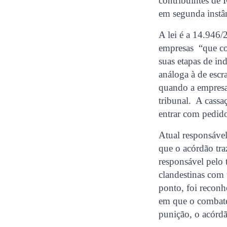
contribuintes de
em segunda instâ
A lei é a 14.946/
empresas “que co
suas etapas de in
análoga à de esc
quando a empresa
tribunal. A cassa
entrar com pedid
Atual responsáve
que o acórdão tra
responsável pelo 
clandestinas com 
ponto, foi recon
em que o combate 
punição, o acórdão