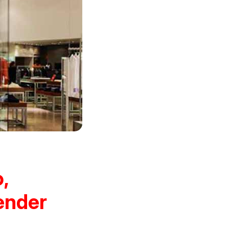
,
vender