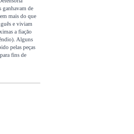
efensoria
es ganhavam de
bem mais do que
tuguês e viviam
ximas a fiação
cêndio). Alguns
bido pelas peças
para fins de