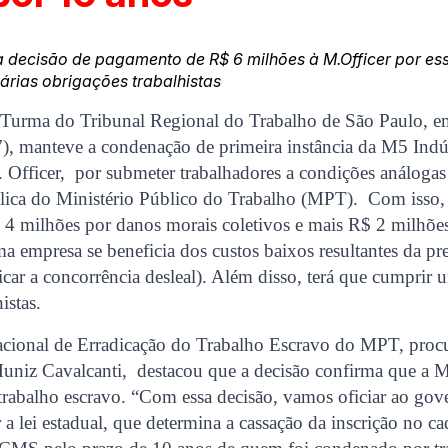
decisão de pagamento de R$ 6 milhões à M.Officer por ess
rias obrigações trabalhistas
 Turma do Tribunal Regional do Trabalho de São Paulo, em
 (7), manteve a condenação de primeira instância da M5 Ind
Officer, por submeter trabalhadores a condições análogas
blica do Ministério Público do Trabalho (MPT). Com isso, 
$ 4 milhões por danos morais coletivos e mais R$ 2 milhõ
a empresa se beneficia dos custos baixos resultantes da pr
ticar a concorrência desleal). Além disso, terá que cumprir 
istas.
cional de Erradicação do Trabalho Escravo do MPT, proc
uniz Cavalcanti, destacou que a decisão confirma que a M.
trabalho escravo. “Com essa decisão, vamos oficiar ao go
 a lei estadual, que determina a cassação da inscrição no ca