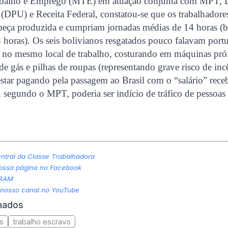
rabalho e Emprego (MTE) em atuação conjunta com MPT, D
 (DPU) e Receita Federal, constatou-se que os trabalhador
peça produzida e cumpriam jornadas médias de 14 horas (
 8 horas). Os seis bolivianos resgatados pouco falavam por
s no mesmo local de trabalho, costurando em máquinas pró
 de gás e pilhas de roupas (representando grave risco de in
star pagando pela passagem ao Brasil com o “salário” rece
, segundo o MPT, poderia ser indício de tráfico de pessoas 
tral da Classe Trabalhadora
nossa página no Facebook
GRAM
 nosso canal no YouTube
onados
as
trabalho escravo