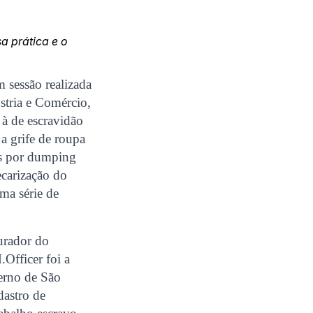
a prática e o
 sessão realizada
ústria e Comércio,
 à de escravidão
a grife de roupa
es por dumping
ecarização do
uma série de
urador do
Officer foi a
verno de São
dastro de