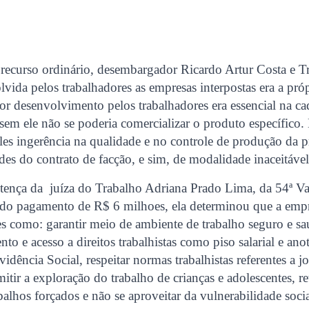
 recurso ordinário, desembargador Ricardo Artur Costa e T
lvida pelos trabalhadores as empresas interpostas era a próp
or desenvolvimento pelos trabalhadores era essencial na ca
em ele não se poderia comercializar o produto específico. 
les ingerência na qualidade e no controle de produção da p
des do contrato de facção, e sim, de modalidade inaceitável 
ntença da juíza do Trabalho Adriana Prado Lima, da 54ª Va
do pagamento de R$ 6 milhoes, ela determinou que a em
es como: garantir meio de ambiente de trabalho seguro e s
to e acesso a direitos trabalhistas como piso salarial e ano
idência Social, respeitar normas trabalhistas referentes a j
mitir a exploração do trabalho de crianças e adolescentes, r
alhos forçados e não se aproveitar da vulnerabilidade soci