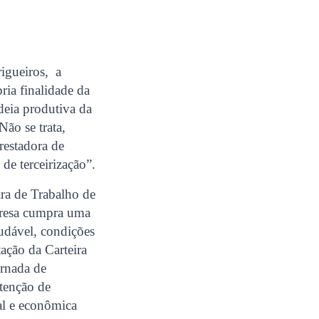
rigueiros, a
ria finalidade da
deia produtiva da
Não se trata,
restadora de
de terceirização”.
ra de Trabalho de
presa cumpra uma
audável, condições
tação da Carteira
ornada de
etenção de
al e econômica