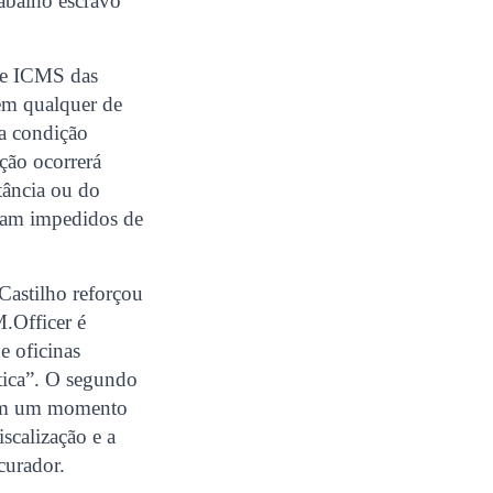
abalho escravo
 de ICMS das
em qualquer de
 a condição
ção ocorrerá
tância ou do
ficam impedidos de
astilho reforçou
M.Officer é
e oficinas
ática”. O segundo
 “Em um momento
scalização e a
ocurador.