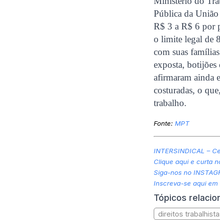
Ministério do T
Pública da União
R$ 3 a R$ 6 por 
o limite legal de
com suas família
exposta, botijões
afirmaram ainda e
costuradas, o que
trabalho.
Fonte:
MPT
INTERSINDICAL – Cen
Clique aqui e curta 
Siga-nos no INSTA
Inscreva-se aqui em
Tópicos relaci
direitos trabalhist