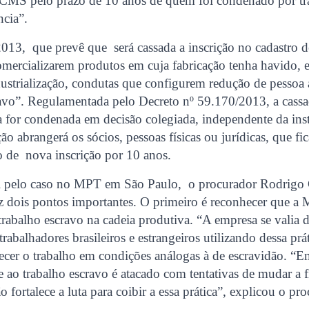
 ICMS pelo prazo de 10 anos de quem foi condenado por tr
ncia”.
2013, que prevê que será cassada a inscrição no cadastro
mercializarem produtos em cuja fabricação tenha havido, 
dustrialização, condutas que configurem redução de pessoa
ravo”. Regulamentada pelo Decreto nº 59.170/2013, a cassa
 for condenada em decisão colegiada, independente da ins
ção abrangerá os sócios, pessoas físicas ou jurídicas, que 
o de nova inscrição por 10 anos.
l pelo caso no MPT em São Paulo, o procurador Rodrigo C
z dois pontos importantes. O primeiro é reconhecer que a 
trabalho escravo na cadeia produtiva. “A empresa se valia d
trabalhadores brasileiros e estrangeiros utilizando dessa pr
hecer o trabalho em condições análogas à de escravidão.
ao trabalho escravo é atacado com tentativas de mudar a fi
 fortalece a luta para coibir a essa prática”, explicou o pr