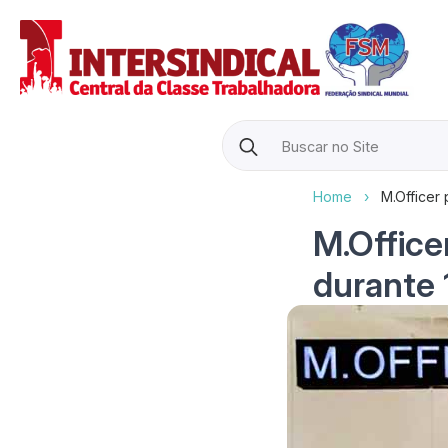
Search
for:
Home
›
M.Officer
M.Office
durante 