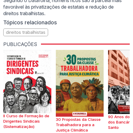
Segundo o Datafolha, homens ricos são a parcela mais
favorável às privatizações de estatais e redução de
direitos trabalhistas.
Tópicos relacionados
direitos trabalhistas
PUBLICAÇÕES
II Curso de Formação de
90 Anos do S
30 Propostas da Classe
Dirigentes Sindicais
dos Bancários
Trabalhadora para a
(Sistematização)
Santo
Justiça Climática