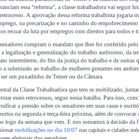
nanciam essa “reforma”, a classe trabalhadora vai seguir lu
etrocesso. A aprovação dessa reforma trabalhista jogaria m
mprego, na precarização e no caminho do empobrecimento 
os recuar da luta por empregos com direitos para todos e t
senadores cumpram o mandato que lhes foi conferido pelo
 a legalização e generalização do trabalho autônomo, da ter
trato intermitente, do fim da justiça do trabalho e de outras 
 a submissão ao trabalho de mulheres gestantes em ambien
 ser um puxadinho de Temer ou da Câmara.
entral da Classe Trabalhadora que tem se mobilizado, junt
rrotar esses retrocessos, segue nessa batalha. Para isso, co
nsificar a pressão sobre os senadores em suas casas e escrit
ortos na segunda e terça-feira próxima, além de convocar a
a ao logo da semana que vem. E nos somamos à decisão da
sionar
mobilizações no dia 10/07
nas capitais e cidades mé
bases eleitorais dos senadores.