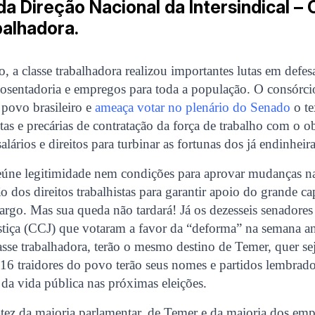
a Direção Nacional da Intersindical – 
balhadora.
, a classe trabalhadora realizou importantes lutas em defesa
aposentadoria e empregos para toda a população. O consórci
 povo brasileiro e
ameaça votar no plenário do Senado
o te
ntas e precárias de contratação da força de trabalho com o o
alários e direitos para turbinar as fortunas dos já endinheir
eúne legitimidade nem condições para aprovar mudanças n
ão dos direitos trabalhistas para garantir apoio do grande cap
argo. Mas sua queda não tardará! Já os dezesseis senadore
stiça (CCJ) que votaram a favor da “deforma” na semana an
sse trabalhadora, terão o mesmo destino de Temer, quer seja
s 16 traidores do povo terão seus nomes e partidos lembrad
 da vida pública nas próximas eleições.
tez da maioria parlamentar, de Temer e da maioria dos emp