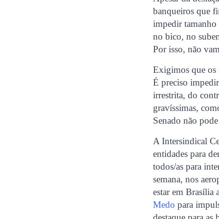
banqueiros que fi
impedir tamanho r
no bico, no sube
Por isso, não vam
Exigimos que os 
É preciso impedir
irrestrita, do con
gravíssimas, como
Senado não pode
A Intersindical C
entidades para de
todos/as para inte
semana, nos aerop
estar em Brasíli
Medo
para impul
destaque para as 