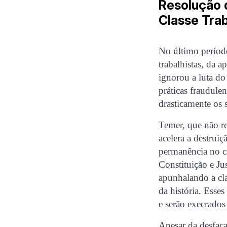
Resolução d
Classe Tra
No último período
trabalhistas, da 
ignorou a luta do
práticas fraudule
drasticamente os s
Temer, que não r
acelera a destruiç
permanência no c
Constituição e Ju
apunhalando a cla
da história. Esse
e serão execrados
Apesar da desfaça