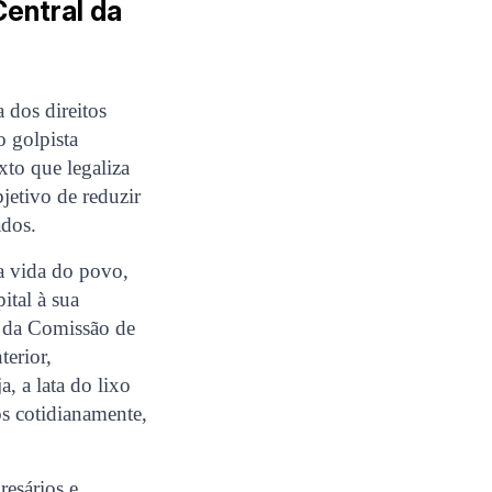
Central da
 dos direitos
o golpista
xto que legaliza
bjetivo de reduzir
ados.
a vida do povo,
ital à sua
s da Comissão de
terior,
, a lata do lixo
os cotidianamente,
resários e