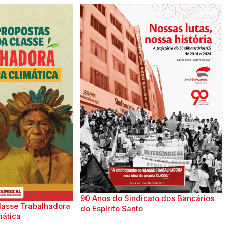
90 Anos do Sindicato dos Bancários
lasse Trabalhadora
do Espírito Santo
mática