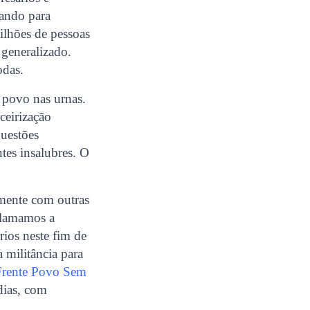
tando para
ilhões de pessoas
generalizado.
odas.
 povo nas urnas.
ceirização
questões
tes insalubres. O
amente com outras
nclamamos a
órios neste fim de
 militância para
Frente Povo Sem
dias, com