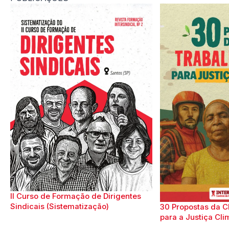
II Curso de Formação de Dirigentes
Sindicais (Sistematização)
30 Propostas da C
para a Justiça Cli