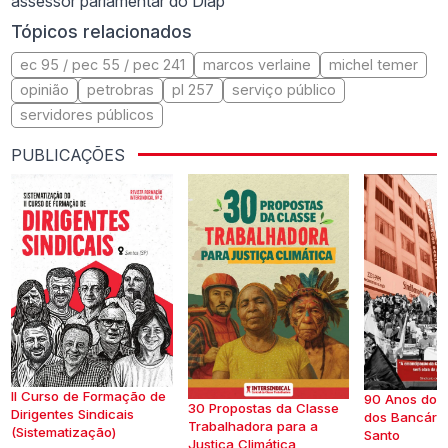
assessor parlamentar do Diap
Tópicos relacionados
ec 95 / pec 55 / pec 241
marcos verlaine
michel temer
opinião
petrobras
pl 257
serviço público
servidores públicos
PUBLICAÇÕES
II Curso de Formação de
90 Anos do S
30 Propostas da Classe
Dirigentes Sindicais
dos Bancários
Trabalhadora para a
(Sistematização)
Santo
Justiça Climática