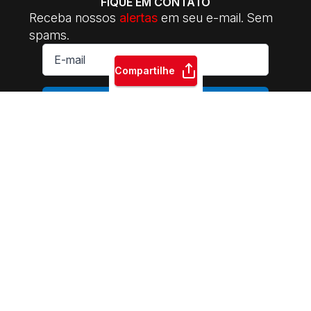
FIQUE EM CONTATO
Receba nossos
alertas
em seu e-mail. Sem
spams.
E-
mail
*
Compartilhe
ASSINAR
INTERSINDICAL Central da Classe Trabalhadora | 2014-2026.
Sede Nacional: Rua Riachuelo, 122 - CEP: 01007-000 | Praça da
Sé - São Paulo - SP | Fone: +55 11 3105-5510 | E-mail:
contato@intersindicalcentral.com.br
Sindicatos e movimentos
sociais. Permitida a reprodução dos conteúdos do site,
desde que citada a fonte. Esse site é protegido por
reCAPTCHA.
Políticas de Privacidade
e
Termos de Serviço
se