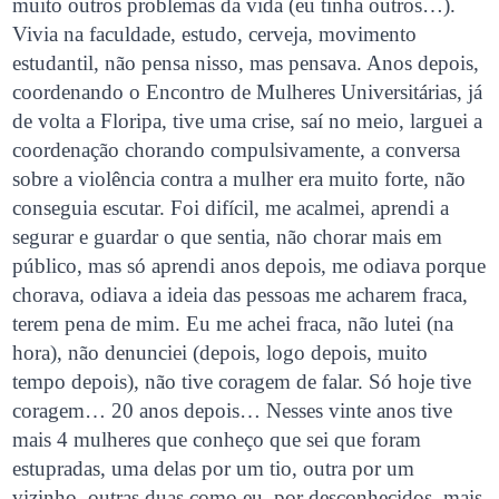
muito outros problemas da vida (eu tinha outros…).
Vivia na faculdade, estudo, cerveja, movimento
estudantil, não pensa nisso, mas pensava. Anos depois,
coordenando o Encontro de Mulheres Universitárias, já
de volta a Floripa, tive uma crise, saí no meio, larguei a
coordenação chorando compulsivamente, a conversa
sobre a violência contra a mulher era muito forte, não
conseguia escutar. Foi difícil, me acalmei, aprendi a
segurar e guardar o que sentia, não chorar mais em
público, mas só aprendi anos depois, me odiava porque
chorava, odiava a ideia das pessoas me acharem fraca,
terem pena de mim. Eu me achei fraca, não lutei (na
hora), não denunciei (depois, logo depois, muito
tempo depois), não tive coragem de falar. Só hoje tive
coragem… 20 anos depois… Nesses vinte anos tive
mais 4 mulheres que conheço que sei que foram
estupradas, uma delas por um tio, outra por um
vizinho, outras duas como eu, por desconhecidos, mais