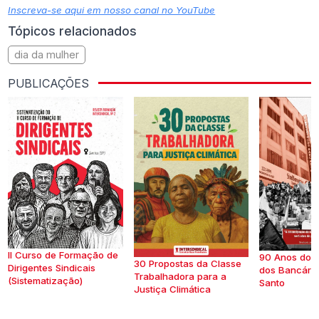
Inscreva-se aqui em nosso canal no YouTube
Tópicos relacionados
dia da mulher
PUBLICAÇÕES
II Curso de Formação de
90 Anos do S
30 Propostas da Classe
Dirigentes Sindicais
dos Bancários
Trabalhadora para a
(Sistematização)
Santo
Justiça Climática