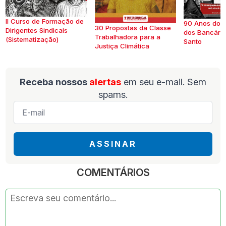
II Curso de Formação de
90 Anos do S
30 Propostas da Classe
Dirigentes Sindicais
dos Bancários
Trabalhadora para a
(Sistematização)
Santo
Justiça Climática
Receba nossos
alertas
em seu e-mail. Sem
spams.
E-
mail
*
ASSINAR
COMENTÁRIOS