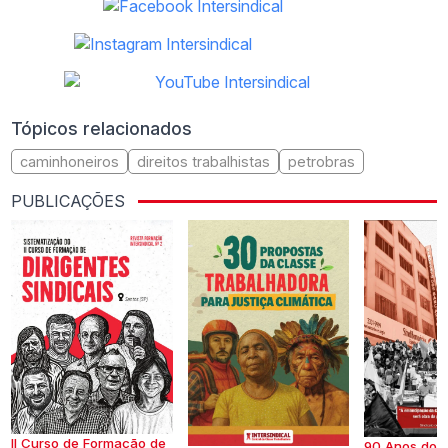
Tópicos relacionados
caminhoneiros
direitos trabalhistas
petrobras
PUBLICAÇÕES
II Curso de Formação de
90 Anos do S