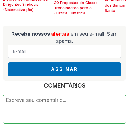
90 Anos do S
30 Propostas da Classe
Dirigentes Sindicais
dos Bancários
Trabalhadora para a
(Sistematização)
Santo
Justiça Climática
Receba nossos
alertas
em seu e-mail. Sem
spams.
E-
mail
*
ASSINAR
COMENTÁRIOS