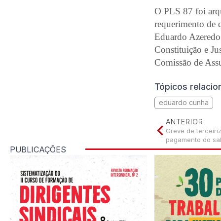
O PLS 87 foi arqu
requerimento de 
Eduardo Azeredo 
Constituição e Ju
Comissão de Assu
Tópicos relaci
eduardo cunha
ANTERIOR
Greve de terceir
pagamento do sal
PUBLICAÇÕES