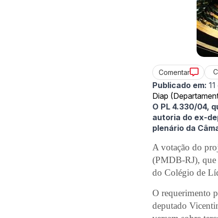
C
Comentar
Publicado em:
11
Diap (Departamento
O PL 4.330/04, q
autoria do ex-d
plenário da Câm
A votação do pro
(PMDB-RJ), que p
do Colégio de Lí
O requerimento p
deputado Vicenti