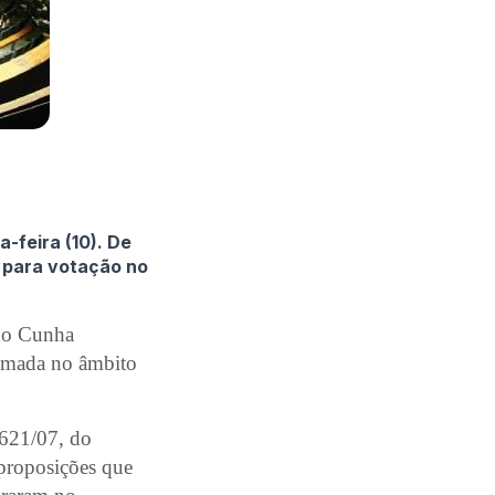
-feira (10). De
 para votação no
rdo Cunha
tomada no âmbito
.621/07, do
proposições que