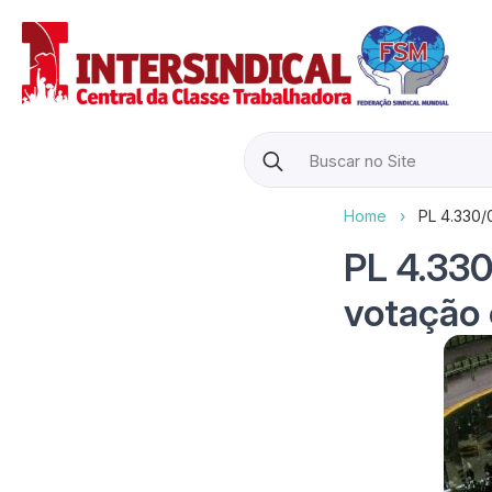
Search
for:
Home
›
PL 4.330/
PL 4.330
votação 