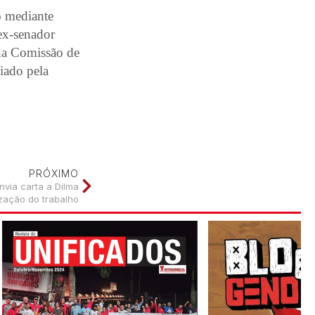
o mediante
ex-senador
na Comissão de
ciado pela
PRÓXIMO
nvia carta a Dilma
ização do trabalho