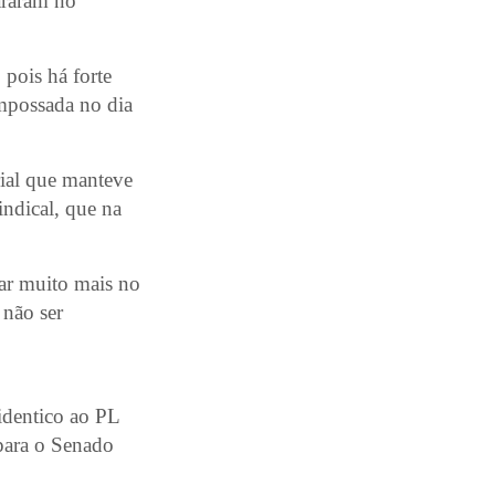
pararam no
 pois há forte
empossada no dia
ial que manteve
indical, que na
uar muito mais no
 não ser
identico ao PL
para o Senado