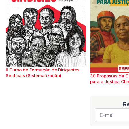
II Curso de Formação de Dirigentes
Sindicais (Sistematização)
30 Propostas da C
para a Justiça Cli
R
E-
mail
*