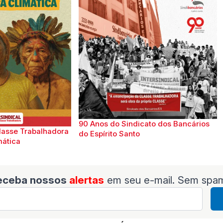
90 Anos do Sindicato dos Bancários
lasse Trabalhadora
do Espírito Santo
mática
eceba nossos
alertas
em seu e-mail. Sem spa