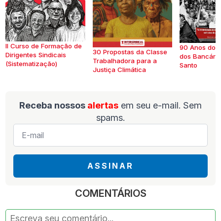
II Curso de Formação de
90 Anos do S
30 Propostas da Classe
Dirigentes Sindicais
dos Bancários
Trabalhadora para a
(Sistematização)
Santo
Justiça Climática
Receba nossos
alertas
em seu e-mail. Sem
spams.
E-
mail
*
ASSINAR
COMENTÁRIOS