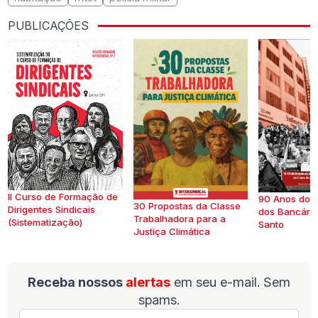
PUBLICAÇÕES
II Curso de Formação de
90 Anos do S
30 Propostas da Classe
Dirigentes Sindicais
dos Bancários
Trabalhadora para a
(Sistematização)
Santo
Justiça Climática
Receba nossos
alertas
em seu e-mail. Sem
spams.
E-