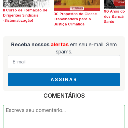
II Curso de Formação de
90 Anos do S
30 Propostas da Classe
Dirigentes Sindicais
dos Bancários
Trabalhadora para a
(Sistematização)
Santo
Justiça Climática
Receba nossos
alertas
em seu e-mail. Sem
spams.
E-
mail
*
ASSINAR
COMENTÁRIOS