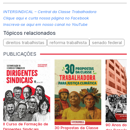
INTERSINDICAL – Central da Classe Trabalhadora
Clique aqui e curta nossa página no Facebook
Inscreva-se aqui em nosso canal no YouTube
Tópicos relacionados
direitos trabalhistas
reforma trabalhista
senado federal
PUBLICAÇÕES
II Curso de Formação de
90 Anos do S
30 Propostas da Classe
Dirigentes Sindicais