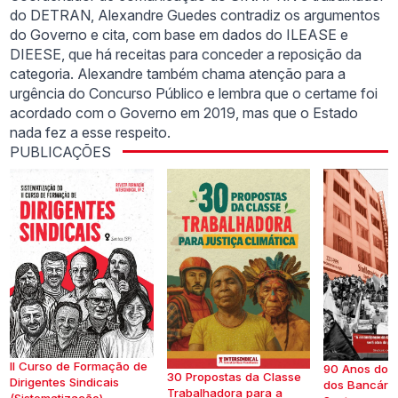
do DETRAN, Alexandre Guedes contradiz os argumentos
do Governo e cita, com base em dados do ILEASE e
DIEESE, que há receitas para conceder a reposição da
categoria. Alexandre também chama atenção para a
urgência do Concurso Público e lembra que o certame foi
acordado com o Governo em 2019, mas que o Estado
nada fez a esse respeito.
PUBLICAÇÕES
II Curso de Formação de
90 Anos do S
30 Propostas da Classe
Dirigentes Sindicais
dos Bancários
Trabalhadora para a
(Sistematização)