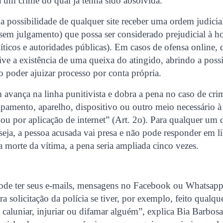
a um crime do qual já tenha sido absolvida.
 a possibilidade de qualquer site receber uma ordem judici
sem julgamento) que possa ser considerado prejudicial à h
íticos e autoridades públicas). Em casos de ofensa online, d
sive a existência de uma queixa do atingido, abrindo a poss
o poder ajuizar processo por conta própria.
avança na linha punitivista e dobra a pena no caso de cr
amento, aparelho, dispositivo ou outro meio necessário à 
ou por aplicação de internet” (Art. 2o). Para qualquer um 
 seja, a pessoa acusada vai presa e não pode responder em 
na morte da vítima, a pena seria ampliada cinco vezes.
pode ter seus e-mails, mensagens no Facebook ou Whatsapp 
a solicitação da polícia se tiver, por exemplo, feito qualqu
 caluniar, injuriar ou difamar alguém”, explica Bia Barbosa