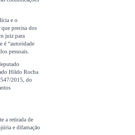
ícia e o
r que precisa dos
m juiz para
ue é “autoridade
dos pessoais.
 deputado
tado Hildo Rocha
1547/2015, do
antos
e a retirada de
júria e difamação