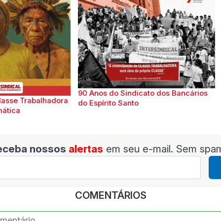
90 Anos do Sindicato dos Bancários
lasse Trabalhadora
do Espírito Santo
mática
eceba nossos
alertas
em seu e-mail. Sem spa
COMENTÁRIOS