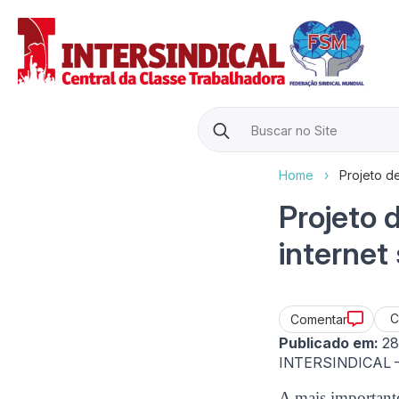
Search
for:
Home
›
Projeto d
Projeto 
internet
C
Comentar
Publicado em:
28
INTERSINDICAL – 
A mais important