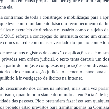
egislando em causa própria para perseguir e reprimir aquel
ona ela.
 na contramão de toda a construção e mobilização para a a
t, que teve como fundamento básico o reconhecimento da I
ializa o exercício de direitos e o usuário como o sujeito de
215/2015 reforça a concepção do internauta como um crimi
de crimes na rede com mais severidade do que no contexto o
o de acesso aos registros de conexão e aplicações e até mes
privadas sem ordem judicial, o texto tenta destruir um do
o a partir de longas e complexas negociações com diversos 
gatoriedade de autorização judicial o elemento chave para a 
ilíbrio à investigação de ilícitos na Internet.
do crescimento dos crimes na internet, mais uma vez parla
ilantismo, quando no restante do mundo a tendência é de le
idade das pessoas. Pior: pretendem fazer isso sem qualque
 os projetos estão previstos para tramitar apenas na Comiss