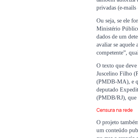
privadas (e-mail
Ou seja, se ele f
Ministério Públic
dados de um dete
avaliar se aquele
competente”, qual
O texto que deve 
Juscelino Filho 
(PMDB-MA), e que
deputado Expedit
(PMDB/RJ), que a
Censura na rede
O projeto também 
um conteúdo publi