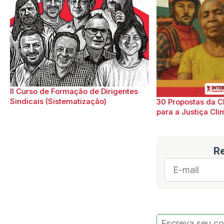
II Curso de Formação de Dirigentes
Sindicais (Sistematização)
30 Propostas da C
para a Justiça Cli
R
E-
mail
*