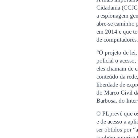
Cidadania (CCJC),
a espionagem gene
abre-se caminho 
em 2014 e que tor
de computadores
“O projeto de le
policial o acesso
eles chamam de cr
conteúdo da rede, 
liberdade de expr
do Marco Civil da
Barbosa, do Inte
O PLprevê que os 
e de acesso a apli
ser obtidos por 
também autoriza t