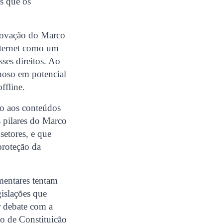
es que os
provação do Marco
nternet como um
sses direitos. Ao
noso em potencial
ffline.
mo aos conteúdos
s pilares do Marco
setores, e que
proteção da
mentares tentam
gislações que
r debate com a
ão de Constituição