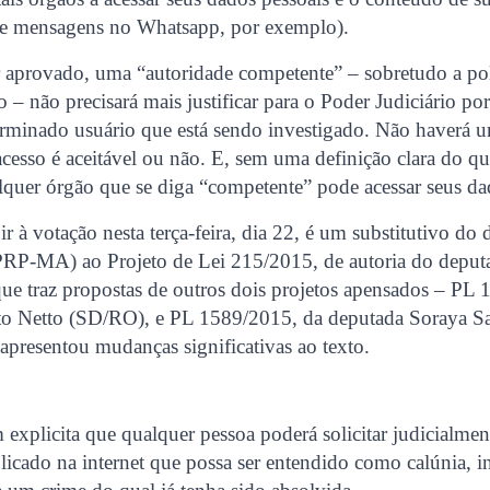
s e mensagens no Whatsapp, por exemplo).
or aprovado, uma “autoridade competente” – sobretudo a pol
o – não precisará mais justificar para o Poder Judiciário po
rminado usuário que está sendo investigado. Não haverá u
 acesso é aceitável ou não. E, sem uma definição clara do q
quer órgão que se diga “competente” pode acessar seus da
ir à votação nesta terça-feira, dia 22, é um substitutivo do
(PRP-MA) ao Projeto de Lei 215/2015, de autoria do depu
 traz propostas de outros dois projetos apensados – PL 
o Netto (SD/RO), e PL 1589/2015, da deputada Soraya S
presentou mudanças significativas ao texto.
explicita que qualquer pessoa poderá solicitar judicialment
cado na internet que possa ser entendido como calúnia, in