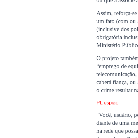
ou que a associe 
Assim, reforça-se
um fato (com ou 
(inclusive dos pol
obrigatória inclu
Ministério Públic
O projeto também 
“emprego de equip
telecomunicação, 
caberá fiança, ou
o crime resultar 
PL espião
“Você, usuário, 
diante de uma mer
na rede que possa