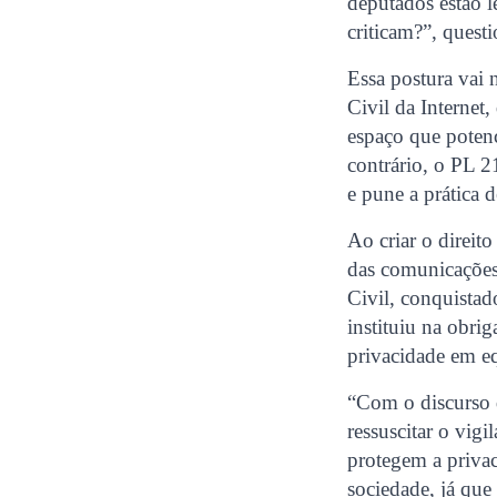
deputados estão l
criticam?”, questi
Essa postura vai
Civil da Interne
espaço que potenc
contrário, o PL 
e pune a prática 
Ao criar o direit
das comunicações 
Civil, conquistad
instituiu na obri
privacidade em equ
“Com o discurso 
ressuscitar o vig
protegem a privac
sociedade, já que