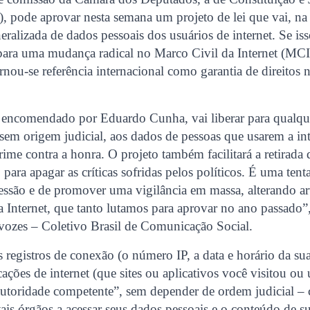
 pode aprovar nesta semana um projeto de lei que vai, na p
ralizada de dados pessoais dos usuários de internet. Se iss
para uma mudança radical no Marco Civil da Internet (MCI)
nou-se referência internacional como garantia de direitos 
.
i, encomendado por Eduardo Cunha, vai liberar para qualqu
, sem origem judicial, aos dados de pessoas que usarem a in
ime contra a honra. O projeto também facilitará a retirada 
para apagar as críticas sofridas pelos políticos. É uma tenta
essão e de promover uma vigilância em massa, alterando ar
 Internet, que tanto lutamos para aprovar no ano passado”,
rvozes – Coletivo Brasil de Comunicação Social.
registros de conexão (o número IP, a data e horário da su
cações de internet (que sites ou aplicativos você visitou ou
“autoridade competente”, sem depender de ordem judicial –
ais órgãos a acessar seus dados pessoais e o conteúdo de 