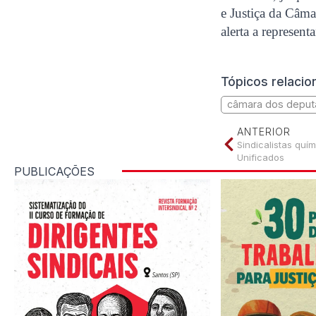
e Justiça da Câma
alerta a represent
Tópicos relaci
câmara dos depu
ANTERIOR
Sindicalistas quí
Unificados
PUBLICAÇÕES