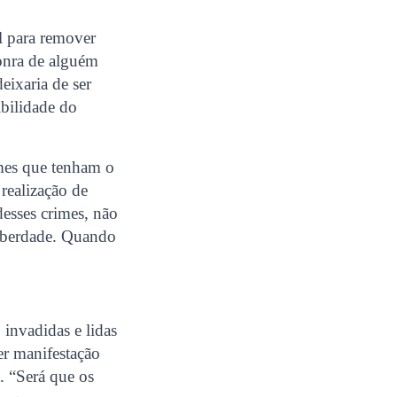
al para remover
onra de alguém
eixaria de ser
ibilidade do
imes que tenham o
realização de
desses crimes, não
liberdade. Quando
invadidas e lidas
er manifestação
. “Será que os