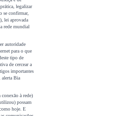
rática, legalizar
o se confirmar,
, lei aprovada
na rede mundial
er autoridade
ternet para o que
deste tipo de
tiva de cercear a
tigos importantes
 alerta Bia
a conexão à rede)
 utilizou) possam
 como hoje. E
suas comunicações