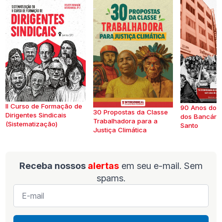
II Curso de Formação de
90 Anos do S
30 Propostas da Classe
Dirigentes Sindicais
dos Bancários
Trabalhadora para a
(Sistematização)
Santo
Justiça Climática
Receba nossos
alertas
em seu e-mail. Sem
spams.
E-
mail
*