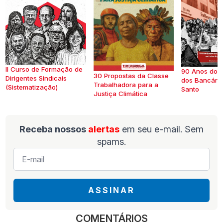
II Curso de Formação de
90 Anos do S
30 Propostas da Classe
Dirigentes Sindicais
dos Bancários
Trabalhadora para a
(Sistematização)
Santo
Justiça Climática
Receba nossos
alertas
em seu e-mail. Sem
spams.
E-
mail
*
ASSINAR
COMENTÁRIOS