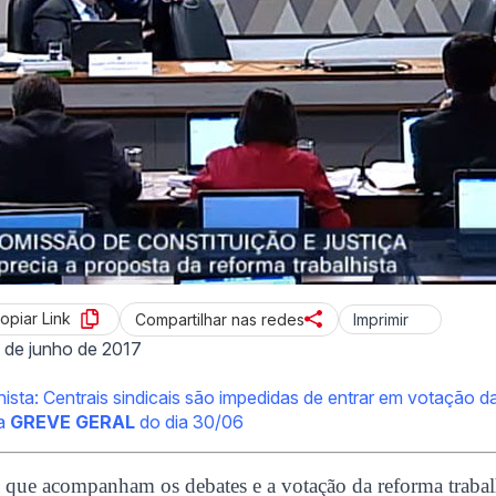
opiar Link
Imprimir
Compartilhar nas redes
 de junho de 2017
ista: Centrais sindicais são impedidas de entrar em votação 
da
GREVE GERAL
do dia 30/06
 que acompanham os debates e a votação da reforma trabalh