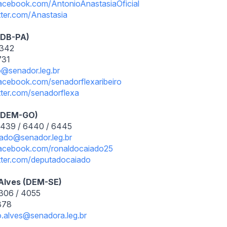
acebook.com/
AntonioAnastasiaOficial
itter.com/Anastasia
PSDB-PA)
2342
731
ro@senador.leg.br
acebook.com/
senadorflexaribeiro
tter.com/
senadorflexa
 (DEM-GO)
6439 / 6440 / 6445
iado@senador.leg.br
acebook.com/
ronaldocaiado25
tter.com/
deputadocaiado
Alves (DEM-SE)
1306 / 4055
2878
o.alves@
senadora.leg.br