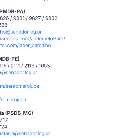
 (PMDB-PA)
9826 / 9831 / 9827 / 9832
9828
alho@senador.leg.br
acebook.com/
JaderpeloPara/
tter.com/jader_
barbalho
PMDB-PE)
15 / 2111 / 2119 / 1653
a@senador.leg.br
m/senromerojuca
m/romerojuca
sia (PSDB-MG)
5717
5724
astasia@senador.leg
.
br