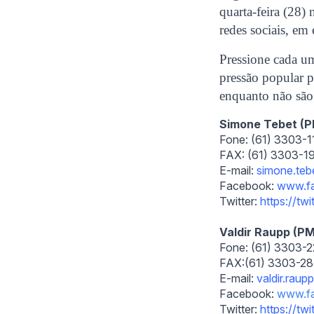
quarta-feira (28
redes sociais, em
Pressione cada um
pressão popular p
enquanto não são 
Simone Tebet 
Fone: (61) 3303-
FAX: (61) 3303-
E-mail:
simone.teb
Facebook:
www.fa
Twitter:
https://twi
Valdir Raupp (
Fone: (61) 3303-
FAX:(61) 3303-2
E-mail:
valdir.raup
Facebook:
www.f
Twitter:
https://twi