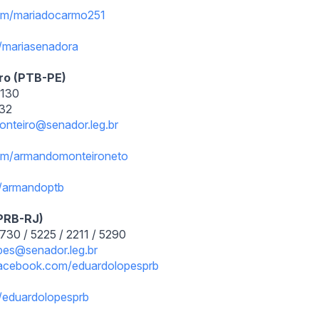
om/
mariadocarmo251
/
mariasenadora
ro (PTB-PE)
6130
132
onteiro@senador.leg
.
br
om/
armandomonteironeto
om/armandoptb
(PRB-RJ)
730 / 5225 / 2211 / 5290
pes@senador.leg.br
acebook.com/
eduardolopesprb
/
eduardolopesprb