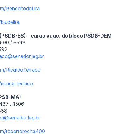
om/
BeneditodeLira
/biudelira
 (PSDB-ES) – cargo vago, do bloco PSDB-DEM
6590 / 6593
6592
rraco@senador.leg.br
om/
RicardoFerraco
/
ricardoferraco
(PSB-MA)
1437 / 1506
1438
ha@senador.leg.br
om/
robertorocha400