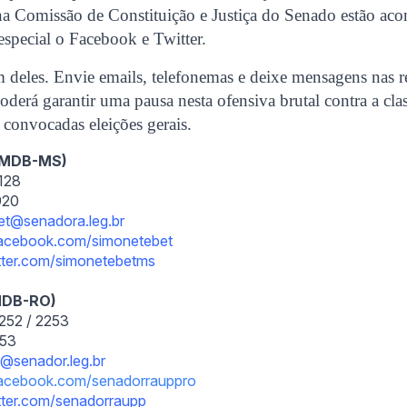
) na Comissão de Constituição e Justiça do Senado estão a
 especial o Facebook e Twitter.
 deles. Envie emails, telefonemas e deixe mensagens nas re
oderá garantir uma pausa nesta ofensiva brutal contra a cla
convocadas eleições gerais.
(PMDB-MS)
1128
1920
et@senadora.leg.br
cebook.com/simonetebet
tter.com/
simonetebetms
PMDB-RO)
2252 / 2253
853
p@senador.leg.br
acebook.com/
senadorrauppro
tter.com/
senadorraupp