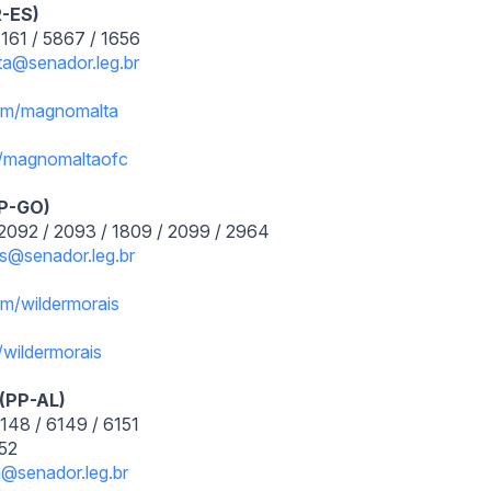
R-ES)
161 / 5867 / 1656
a@senador.leg.br
om/magnomalta
/
magnomaltaofc
PP-GO)
2092 / 2093 / 1809 / 2099 / 2964
ais@senador.
leg.br
m/wildermorais
/
wildermorais
 (PP-AL)
148 / 6149 / 6151
152
ra@senador.
leg.br