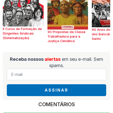
II Curso de Formação de
90 Anos do S
30 Propostas da Classe
Dirigentes Sindicais
dos Bancários
Trabalhadora para a
(Sistematização)
Santo
Justiça Climática
Receba nossos
alertas
em seu e-mail. Sem
spams.
E-
mail
*
ASSINAR
COMENTÁRIOS