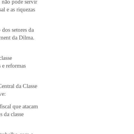
o não pode servir
al e as riquezas
 dos setores da
hment da Dilma.
classe
s e reformas
ntral da Classe
ve:
fiscal que atacam
s da classe