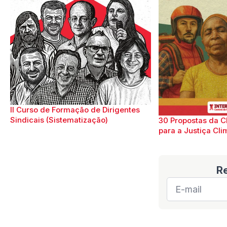
II Curso de Formação de Dirigentes
Sindicais (Sistematização)
30 Propostas da C
para a Justiça Cli
R
E-
mail
*