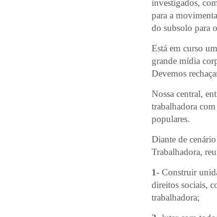
investigados, com
para a movimentaçã
do subsolo para o 
Está em curso uma
grande mídia cor
Devemos rechaçar 
Nossa central, en
trabalhadora com f
populares.
Diante de cenári
Trabalhadora, re
1-
Construir unida
direitos sociais,
trabalhadora;