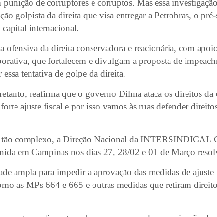
 punição de corruptores e corruptos. Mas essa investigaçã
o golpista da direita que visa entregar a Petrobras, o pré-s
capital internacional.
 ofensiva da direita conservadora e reacionária, com apoio
porativa, que fortalecem e divulgam a proposta de impeac
essa tentativa de golpe da direita.
tretanto, reafirma que o governo Dilma ataca os direitos da 
orte ajuste fiscal e por isso vamos às ruas defender direito
o tão complexo, a Direção Nacional da INTERSINDICAL Ce
unida em Campinas nos dias 27, 28/02 e 01 de Março resol
de ampla para impedir a aprovação das medidas de ajuste 
 como as MPs 664 e 665 e outras medidas que retiram direito