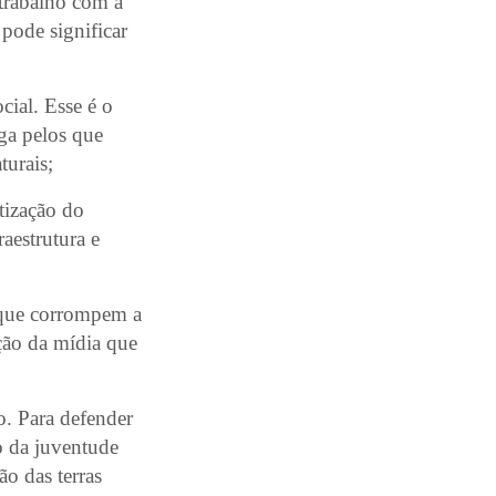
 trabalho com a
pode significar
cial. Esse é o
aga pelos que
turais;
tização do
aestrutura e
s que corrompem a
ção da mídia que
o. Para defender
o da juventude
ão das terras