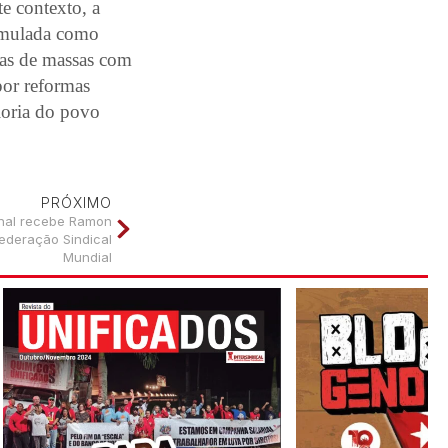
te contexto, a
timulada como
tas de massas com
por reformas
aioria do povo
PRÓXIMO
onal recebe Ramon
ederação Sindical
Mundial