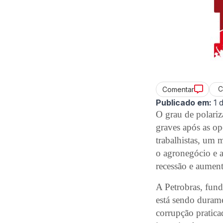
C
Comentar
Publicado em:
1 
O grau de polariz
graves após as op
trabalhistas, um 
o agronegócio e a
recessão e aumen
A Petrobras, fund
está sendo durame
corrupção pratic