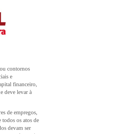
hou contornos
iais e
pital financeiro,
e deve levar à
ares de empregos,
 todos os atos de
dos devam ser