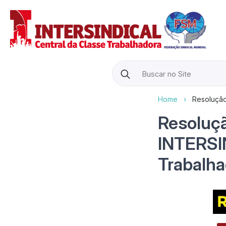
Search
for:
Home
›
Resolução
Resoluçã
INTERSI
Trabalh