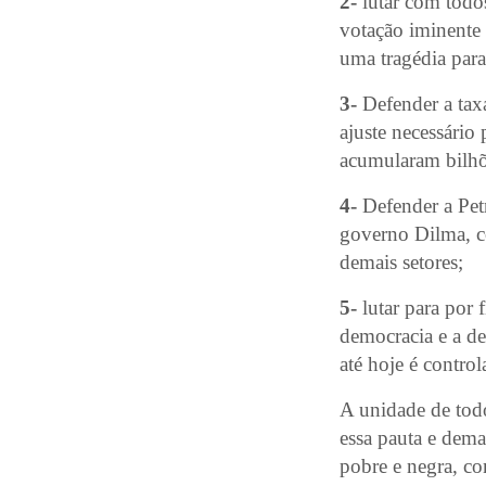
2-
lutar com todos
votação iminente 
uma tragédia para
3-
Defender a taxa
ajuste necessário 
acumularam bilhõe
4-
Defender a Petr
governo Dilma, c
demais setores;
5-
lutar para por 
democracia e a d
até hoje é control
A unidade de todo
essa pauta e dema
pobre e negra, con