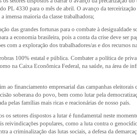
 os setores dispostos a barrar o avanço da precarização do
do PL 4330 para o mês de abril. O avanço da terceirização 
 a imensa maioria da classe trabalhadora;
ção das grandes fortunas para o combate à desigualdade so
para a economia brasileira, pois a conta da crise deve ser p
s com a exploração dos trabalhadores/as e dos recursos na
obras 100% estatal e pública. Combater a política de priva
omo na Caixa Econômica Federal, na saúde, na área de infr
fim ao financiamento empresarial das campanhas eleitorai
ecisão soberana do povo, bem como lutar pela democratiza
ada pelas famílias mais ricas e reacionárias de nosso país.
s os setores dispostos a lutar é fundamental neste moment
is reivindicações populares, como a luta contra o genocídi
tra a criminalização das lutas sociais, a defesa da demarcaç