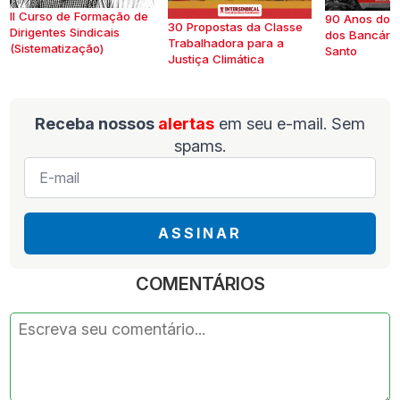
II Curso de Formação de
90 Anos do S
30 Propostas da Classe
Dirigentes Sindicais
dos Bancários
Trabalhadora para a
(Sistematização)
Santo
Justiça Climática
Receba nossos
alertas
em seu e-mail. Sem
spams.
E-
mail
*
ASSINAR
COMENTÁRIOS