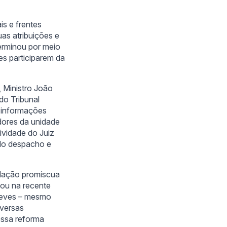
is e frentes
uas atribuições e
terminou por meio
es participarem da
 Ministro João
do Tribunal
, informações
dores da unidade
tividade do Juiz
elo despacho e
relação promíscua
 ou na recente
 Neves – mesmo
iversas
essa reforma