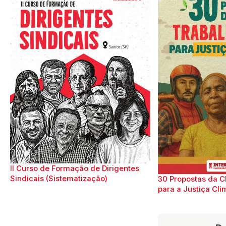
II Curso de Formação de Dirigentes
Sindicais (Sistematização)
30 Propostas da C
para a Justiça Cli