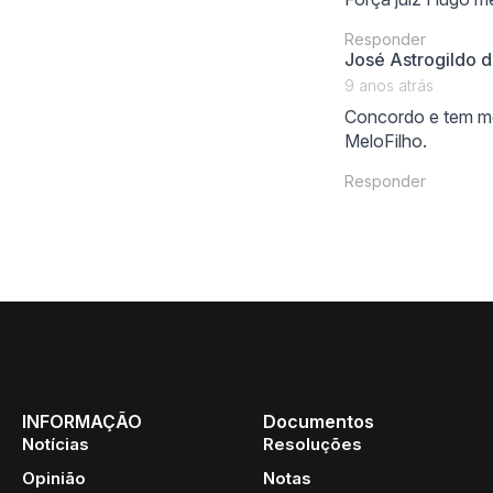
Responder
José Astrogildo 
9 anos atrás
Concordo e tem me
MeloFilho.
Responder
INFORMAÇÃO
Documentos
Notícias
Resoluções
Opinião
Notas