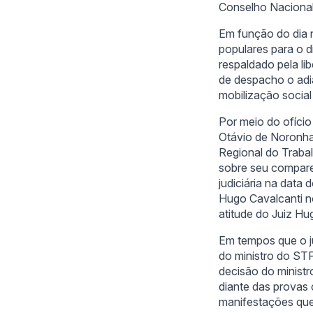
Conselho Nacional
Em função do dia n
populares para o d
respaldado pela li
de despacho o adi
mobilização social
Por meio do ofício
Otávio de Noronha,
Regional do Traba
sobre seu compare
judiciária na data 
Hugo Cavalcanti n
atitude do Juiz Hu
Em tempos que o ju
do ministro do ST
decisão do minist
diante das provas
manifestações que 