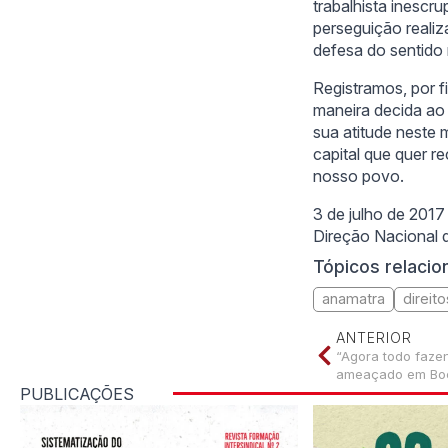
trabalhista inescr
perseguição realiz
defesa do sentido r
Registramos, por 
maneira decida ao 
sua atitude neste
capital que quer r
nosso povo.
3 de julho de 2017
Direção Nacional d
Tópicos relaci
anamatra
direito
ANTERIOR
“Agora todo fazen
ameaçado em Bo
PUBLICAÇÕES