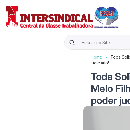
Search
for:
Home
›
Toda Soli
judiciário!
Toda Sol
Melo Fil
poder jud