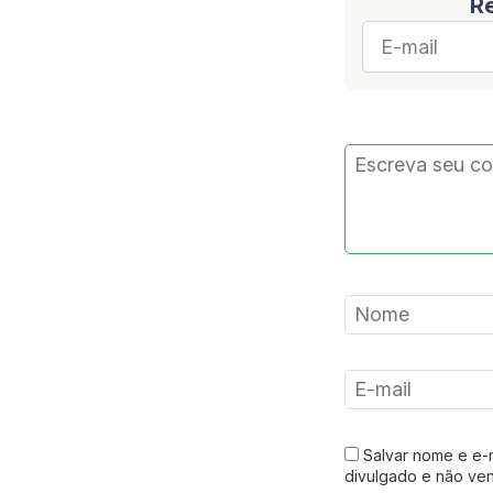
R
E-
mail
*
Salvar nome e e-
divulgado e não ve