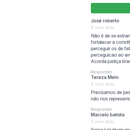
says
José roberto
9 anos atrás
Não é de se estran
fortalecer a const
perceguir os de fat
perceguicao ao em
Acorda justiça bras
Responder
says:
Tereza Melo
9 anos atrás
Precisamos de pes
não nos represen
Responder
sa
Marcelo batista
9 anos atrás
Força juiz Hugo m