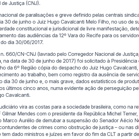
 de Justiça (CNJ).
acional de paralisações e greve definido pelas centrais sindica
ia 30 de junho o Juiz Hugo Cavalcanti Melo Filho, no uso de s
berdade constitucional e jurisdicional de livre manifestação, de
amento das audiências da 12º Vara do Recife para os servidor
 do dia 30/06/2017.
 n. 660/CN-CNJ (lavrado pelo Corregedor Nacional de Justiça,
 na data de 30 de junho de 2017) foi solicitado à Presidência 
lho da 6º Região cópia do despacho do Juiz Hugo Cavalcanti
cimento ao trabalho, bem como registro da ausência de servi
do dia 30 de junho e, o mais grave, dados estatísticos de produ
os últimos cinco anos, numa evidente ação de perseguição p
go Cavalcanti.
diciário vira as costas para a sociedade brasileira, como na 
F Gilmar Mendes com o presidente da República Michel Temer,
ro Marco Aurélio de derrubar a suspensão do Senador Aécio
 contundentes de crimes como obstrução de justiça – ou nas d
tem dado ministros e juízes em favor do fim da CLT a partir d