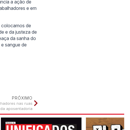
nuncia a ação de
rabalhadores e em
os colocamos de
de e da justeza de
meaça da sanha do
r e sangue de
PRÓXIMO
lhadores nas ruas
 da aposentadoria