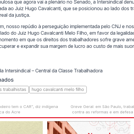
upulosa que agora vai a plenário no Senado, a Intersindical de
ada ao Juiz Hugo Cavalcanti, que se posicionou ao lado dos t
eal da justiça.
fim, nosso repúdio à perseguição implementada pelo CNJ e n
lado do Juiz Hugo Cavalcanti Melo Filho, em favor da legalida
 momento em que os direitos dos trabalhadores sofre grave a
ecuperar e expandir sua margem de lucro ao custo de mais suo
a Intersindical – Central da Classe Trabalhadora
onados
s trabalhistas
hugo cavalcanti melo filho
deiro tem o CAR”, diz indígena
Greve Geral: em São Paulo, traba
ca do Acre
contra as reformas e em defesa