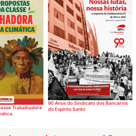
90 Anos do Sindicato dos Bancários
lasse Trabalhadora
do Espírito Santo
mática